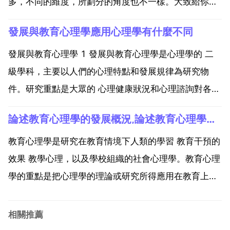
多，不同的維度，所劃分的角度也不一樣。大致給你梳
理一下。如果按科研的角度來劃分的話，心理學的分類
發展與教育心理學應用心理學有什麼不同
是 1 普通心理學 2 應用心理學 以上的這幾門中，發展
心理學，教育心理學，這兩個研究領域都是應用心理學
發展與教育心理學 1 發展與教育心理學是心理學的 二
的分支...
級學科，主要以人們的心理特點和發展規律為研究物
件。研究重點是大眾的 心理健康狀況和心理諮詢對各種
心理困擾進行心理干預的理論與方法。重點研究為 不同
論述教育心理學的發展概況,論述教育心理學的發展概況4000字
的心理諮詢理論流派在心理諮詢中的應用，如何運用心
理學的理論來解釋各種心理問題和心理現象，如何發展
教育心理學是研究在教育情境下人類的學習 教育干預的
適合中...
效果 教學心理，以及學校組織的社會心理學。教育心理
學的重點是把心理學的理論或研究所得應用在教育上。
教育心理學可應用於設計課程 改良教學方法 推動學習
動機以及幫助學生面對成長過程中所遇上的各項困難和
相關推薦
挑戰。教育心理學 和 學校心理學 這兩個名詞經常交替