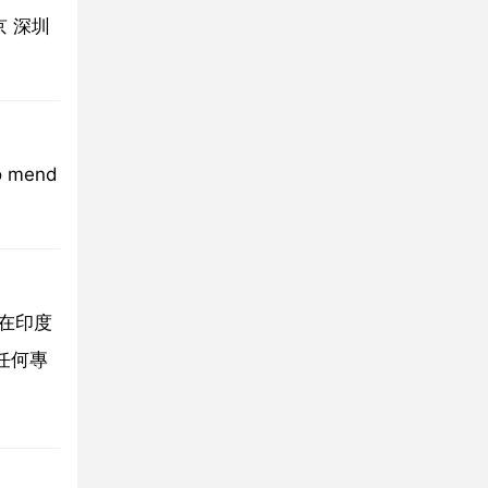
 深圳
to mend
何在印度
任何專