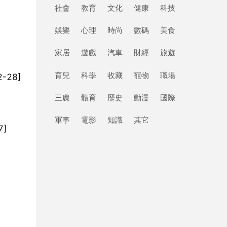
社會
教育
文化
健康
科技
娛樂
心理
時尚
數碼
美食
家居
遊戲
汽車
財經
旅遊
育兒
科學
收藏
寵物
職場
28]
三農
體育
歷史
動漫
國際
軍事
電影
知識
其它
]