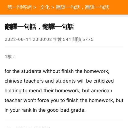
第一問答網
>
文化
> 翻譯一句話，翻譯一句話
翻譯一句話，翻譯一句話
2022-06-11 20:30:02 字數 541 閱讀 5775
1樓：
for the students without finish the homework,
chinese teachers and students will be criticized
holding to mend their homework, but american
teacher won't force you to finish the homework, but
in your rank in the good bad grade.