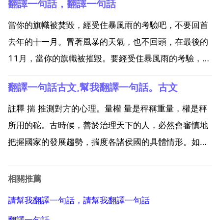
翻譯一句話，翻譯一句話
來西亞或任何專案在印度尼西亞，菲律賓。熱量存在於
我們的周圍。我們看不見它，但是我們可以感覺到它...
當你的旗幟被焚毀，經受住暴風雨的考驗吧，不要回首
去年的十一月。冒著風暴的天氣，也不回頭，在最後的
11月，當你的旗幟被摧毀。要經受住暴風雨的考驗，不
要在意去年那不堪回首的十一月。沒有上下文，翻譯會
翻譯一句話古文,幫我翻譯一句話。古文
出入很多。經受住風雨，不要回頭看那些過去。或者說
的字面一點，經受住風雨並且不要去回望當你的標語 旗
註釋 揣 推測對方的心理。量權 量是秤稱重量，權是秤
幟 橫幅...
所用的砣。古時候，善於治理天下的人，必然會審慎地
把握國家的發展趨勢，揣度各諸侯國的具體情形。如果
不能周密切實地審時度勢，權衡利害，就不會知道諸侯
國的強弱情況。如果不能周密地揣度形勢，便不知道個
相關推薦
中隱蔽的情況的發展變化。幫我翻譯一句話。古文 而且
請幫我翻譯一句話，請幫我翻譯一句話
你就不...
翻譯一句話