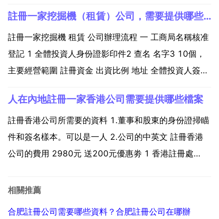
3 法人 股東身份證正反面拍照，相關的數字證書，確認
註冊一家挖掘機（租賃）公司，需要提供哪些及註冊流程
誰是公司的監事。4 註冊資本金確認，現在是認繳制不
用實繳註冊資本。5 占股比例確認。需要註冊企...
註冊一家挖掘機 租賃 公司辦理流程 一 工商局名稱核准
登記 1 全體投資人身份證影印件2 查名 名字3 10個，
主要經營範圍 註冊資金 出資比例 地址 全體投資人簽字
3 上海地區名 企業名稱 字號 行業名 型別 4 提交各區域
人在內地註冊一家香港公司需要提供哪些檔案
工商行政管理局查名。5 時間為5個工作日 分局到市工
商局稽核後確定名稱是...
註冊香港公司所需要的資料 1.董事和股東的身份證掃瞄
件和簽名樣本。可以是一人 2.公司的中英文 註冊香港
公司的費用 2980元 送200元優惠劵 1 香港註冊處
1730 2 香港稅務局 450 3 章子鋼印綠盒 400 4 秘書
服務費，位址費，檔案費，快遞費 600 現在優惠期間
相關推薦
合計2980元 包...
合肥註冊公司需要哪些資料？合肥註冊公司在哪辦