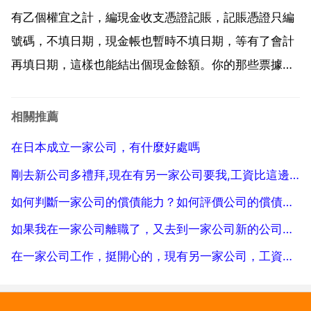
3 填寫日本公司申請書，內容包括公司的名稱 ...
有乙個權宜之計，編現金收支憑證記賬，記賬憑證只編
號碼，不填日期，現金帳也暫時不填日期，等有了會計
再填日期，這樣也能結出個現金餘額。你的那些票據必
須是經過先在票據上寫經手人，某某某，籤上名字，有
個人證明，乙個為私，二人為公嘛，再就是有人審核，
相關推薦
老闆審批，憑證是可以在文化用品店買到的，不知道你
在日本成立一家公司，有什麼好處嗎
們是否和稅務...
剛去新公司多禮拜,現在有另一家公司要我,工資比這邊高,我該怎麼跟這邊公司說
如何判斷一家公司的償債能力？如何評價公司的償債能力
如果我在一家公司離職了，又去到一家公司新的公司，那麼新的那家
在一家公司工作，挺開心的，現有另一家公司，工資比這邊高，有點不知取捨。希望友愛的大家給俺出個主意