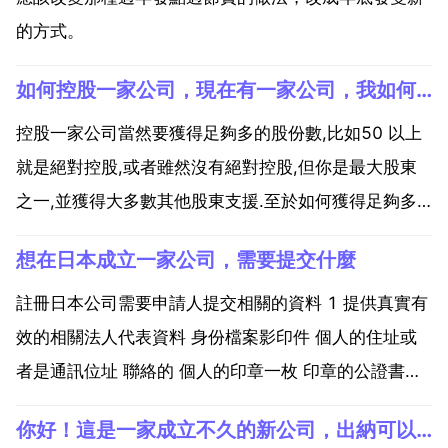
的方式。
如何控股一家公司，現在有一家公司，我如何註冊新的公司來全資控股現在的公司，具體流程是什麼
控股一家公司當然要獲得足夠多的股份數,比如50 以上
就是絕對控股,或者雖然沒有絕對控股,但你是最大股東
之一,並獲得大多數其他股東支援.至於如何獲得足夠多
的股份,無非是 收購,這個 並非是公司資產 或淨資產 而
想在日本成立一家公司，需要提交什麼
是b公司股東能夠出賣股份的心理價.如何b公司是上市
公司,且股東極為分散,你可以收購到30 以...
註冊日本公司需要申請人提交相關的資料 1 提供真實有
效的相關法人代表資料 身份檔案影印件 個人的住址或
者是通訊位址 聯絡的 個人的印章一枚 印章的公證書二
份。公證書在所在地的公證處進行公證 2 確定公司代
你好！這是一家成立不久的新公司，出納可以根據費用報銷單填寫現
表，需要在當地區役所開設印章證明書書2份和印章1枚