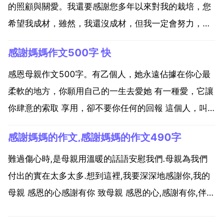
的照顧與關愛。我還要感謝您多年以來對我的栽培，您
希望我成材，雖然，我還沒成材，但我一定會努力，一
定不會辜負您對我的希望的呀！我要報答您無限的恩
感謝媽媽作文500字 快
情。媽媽，您就像我生命中的一盞永不熄滅的一盞燈。
您這盞燈可以給我美好的光明，還可以給我溫暖，給我
感恩母親作文500字。有乙個人，她永遠佔據在你心最
照亮前面漫長...
柔軟的地方，你願用自己的一生去愛她 有一種愛，它讓
你肆意的索取 享用，卻不要你任何的回報 這個人，叫
母親 這種愛，叫 母愛 昨天是5月9日，也是母親節，是
感謝媽媽的作文,感謝媽媽的作文490字
我們心中最難以忘卻的日子。這個節日，是對母親的讚
美和頌揚，是提醒我們時刻記住 感恩我們的母親。...
難過傷心時,是母親用溫暖的話語安慰我們.母親為我們
付出的實在太多太多.想到這裡,我要深深地感謝你,我的
母親 感恩的心感謝有你 致母親 感恩的心,感謝有你,伴我
一生,讓我有勇氣做我自己.每當聽到這首歌,我便想起了