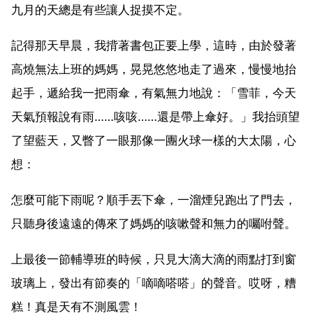
九月的天總是有些讓人捉摸不定。
記得那天早晨，我揹著書包正要上學，這時，由於發著
高燒無法上班的媽媽，晃晃悠悠地走了過來，慢慢地抬
起手，遞給我一把雨傘，有氣無力地說：「雪菲，今天
天氣預報說有雨……咳咳……還是帶上傘好。」我抬頭望
了望藍天，又瞥了一眼那像一團火球一樣的大太陽，心
想：
怎麼可能下雨呢？順手丟下傘，一溜煙兒跑出了門去，
只聽身後遠遠的傳來了媽媽的咳嗽聲和無力的囑咐聲。
上最後一節輔導班的時候，只見大滴大滴的雨點打到窗
玻璃上，發出有節奏的「嘀嘀嗒嗒」的聲音。哎呀，糟
糕！真是天有不測風雲！