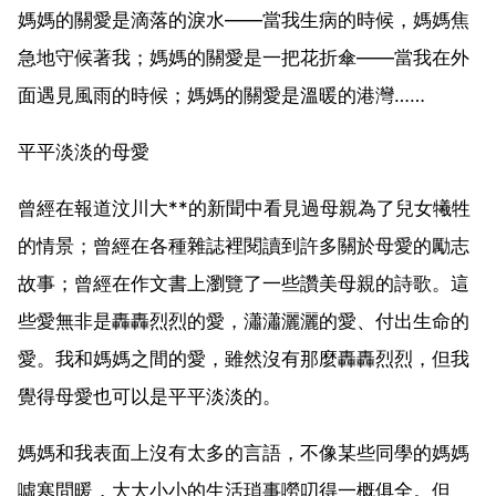
媽媽的關愛是滴落的淚水——當我生病的時候，媽媽焦
急地守候著我；媽媽的關愛是一把花折傘——當我在外
面遇見風雨的時候；媽媽的關愛是溫暖的港灣……
平平淡淡的母愛
曾經在報道汶川大**的新聞中看見過母親為了兒女犧牲
的情景；曾經在各種雜誌裡閱讀到許多關於母愛的勵志
故事；曾經在作文書上瀏覽了一些讚美母親的詩歌。這
些愛無非是轟轟烈烈的愛，瀟瀟灑灑的愛、付出生命的
愛。我和媽媽之間的愛，雖然沒有那麼轟轟烈烈，但我
覺得母愛也可以是平平淡淡的。
媽媽和我表面上沒有太多的言語，不像某些同學的媽媽
噓寒問暖，大大小小的生活瑣事嘮叨得一概俱全。但