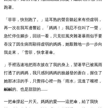
跑著。
「菲菲，快別跑了。」這耳熟的聲音聽起來有些虛弱，
再一次在我耳邊響起，「媽媽！」我忍不住叫了一聲，
急忙停住腳步，回頭一看，只見狂風夾雜著暴雨似乎要
吞沒了因生病而顯得虛弱的媽媽，她艱難地一步一步向
我走來，「雪菲，快拿著傘。
」手裡迅速地把雨衣披在了我的身上，望著早已被風雨
打透了的媽媽，我只感到媽媽的臉越發的蒼白，握住了
她那冰涼的手，只覺得心裡一熱「雨水」流進了嘴裡，
鹹鹹的、也是甜甜的……
一把傘撐起一片天。媽媽的愛——這把傘，給了我快