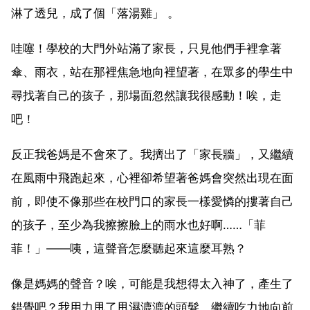
淋了透兒，成了個「落湯雞」 。
哇噻！學校的大門外站滿了家長，只見他們手裡拿著
傘、雨衣，站在那裡焦急地向裡望著，在眾多的學生中
尋找著自己的孩子，那場面忽然讓我很感動！唉，走
吧！
反正我爸媽是不會來了。我擠出了「家長牆」，又繼續
在風雨中飛跑起來，心裡卻希望著爸媽會突然出現在面
前，即使不像那些在校門口的家長一樣愛憐的摟著自己
的孩子，至少為我擦擦臉上的雨水也好啊……「菲
菲！」——咦，這聲音怎麼聽起來這麼耳熟？
像是媽媽的聲音？唉，可能是我想得太入神了，產生了
錯覺吧？我用力甩了甩濕漉漉的頭髮，繼續吃力地向前