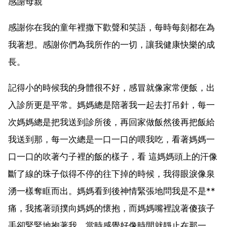
感謝母親
感謝你在我的童年裡撒下歡聲和笑語，每時每刻都在為
我著想。感謝你們為我所作的一切，讓我健康快樂的成
長。
記得小的時候我的身體很不好，感冒就像家常便飯，出
入診所更是平常。媽媽總是陪著我一起去打吊針，每一
次媽媽總是把我送到診所後，再回家做飯然後再把飯給
我送到那，每一次總是一口一口的喂我吃，看著媽媽一
口一口的吹著勺子裡的飯的樣子，看 這媽媽頭上的汗像
斷了線的珠子似得不停的往下掉的時候，我得眼淚像泉
湧一樣奪眶而出。媽媽看到後神情緊張地問我是不是**
痛，我搖著頭撲向媽媽的懷抱，而媽媽嘴裡說著傻孩子
手卻緊緊地抱著我，當時感覺好像時間就靜止在那一