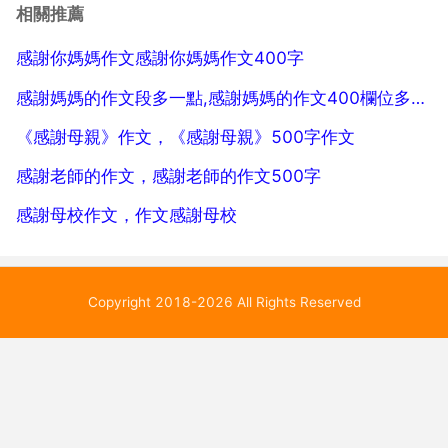
母親.我來自偶然像一顆塵土 其實每個人都來自偶然.當
相關推薦
億萬精子搶奪一粒卵子時,人的誕生就昭示...
感謝你媽媽作文感謝你媽媽作文400字
感謝媽媽的作文段多一點,感謝媽媽的作文400欄位多一點
《感謝母親》作文，《感謝母親》500字作文
感謝老師的作文，感謝老師的作文500字
感謝母校作文，作文感謝母校
Copyright 2018-2026 All Rights Reserved