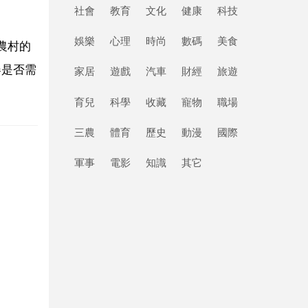
社會
教育
文化
健康
科技
娛樂
心理
時尚
數碼
美食
農村的
器是否需
家居
遊戲
汽車
財經
旅遊
育兒
科學
收藏
寵物
職場
三農
體育
歷史
動漫
國際
軍事
電影
知識
其它