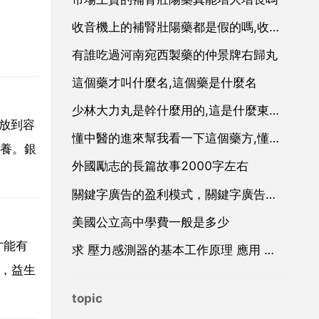
收音機上的補腎壯陽藥都是假的嗎,收音機裡每天晚上廣播那些補腎壯陽藥是真的嗎
有誰吃過河南宛西製藥的仲景牌右歸丸
這個藥才叫什麼名,這個藥是什麼名
少林大力丸是幹什麼用的,這是什麼東西。幹什麼用的？
放到容
懂中醫的進來幫我看一下這個藥方,懂中醫的幫我看一下藥方
養。銀
外國勵志的長篇故事2000字左右
關鍵字廣告的盈利模式，關鍵字廣告廣告
美國公立高中學費一般是多少
才能有
求 壓力感測器的基本工作原理 應用 和設計 方面的資料
過，益生
topic