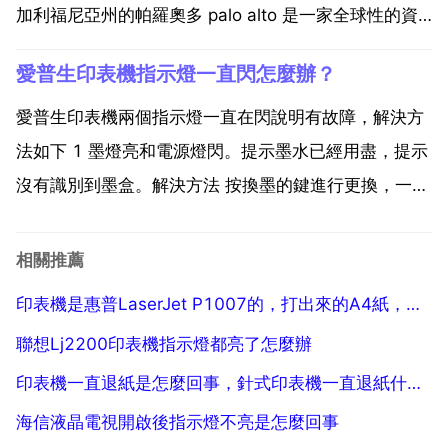
加利福尼亞州的帕羅奧多 palo alto 是一家全球性的資
訊科技公司，主要專注於印表機 數碼影像 軟體 計算機
愛普生印表機指示燈一直閃怎麼辦？
與資訊服務等業務。惠普 hp 是世界最大的資訊科技
it...
愛普生印表機兩個指示燈一直在閃說明有故障，解決方
法如下 1 墨燈亮和電源燈閃。提示墨水已經用盡，提示
沒有識別到墨盒。解決方法 按換墨的鍵進行更換，一般
印表機會出現提示，根據提示操作就可以了。2 雙燈同
時閃，機械故障，檢查印表機內是否有雜物，取出雜物
相關推薦
就好了，多數是卡紙。雜物把印表機內部零件損壞或者
印表機是惠普LaserJet P1007的，打出來的A4紙，左半面沒字，右半面有字，是怎麼回事，是沒墨了嗎
零件...
聯想Lj2200印表機指示燈都亮了怎麼辦
印表機一直退紙是怎麼回事，針式印表機一直退紙什麼原因
海信液晶電視開啟後指示燈不亮是怎麼回事