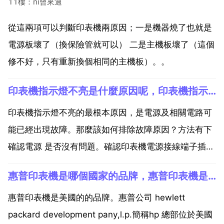
11樓：ni曾來過
從這兩項可以判斷印表機兩原因；一是機器燒了也就是
電源板壞了（換保險管就可以） 二是主機板壞了（這個
修不好，只有重新換個相同的主機板）。。
印表機指示燈不亮是什麼原因呢，印表機指示燈不亮是什麼原因
印表機指示燈不亮的最根本原因，是電源及相關電路可
能已經出現故障。那麼該如何排除故障原因？方法有下
確認電源 是否沒有問題。確認印表機電源接線端子插排
是否鬆脫 接觸不良或斷線。需確實接妥。檢查基板上的
惠普印表機是哪個國家的品牌，惠普印表機是哪個國家的品牌 ？
保險絲是否燒毀。更換相同規格的保險絲。檢查基板上
的零件是否燒毀或有電路現象。更換零件或更換基板。
惠普印表機是美國的的品牌。惠普公司 hewlett
印表機...
packard development pany,l.p.簡稱hp 總部位於美國