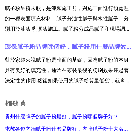
滑膩手感，所以說這個耐水膩子是朋友們應該首選的裝
膩子粉呈粉末狀，是漆類施工前，對施工面進行預處理
修材料。2...
的一種表面填充材料，膩子分油性膩子與水性膩子，分
別用於油漆 乳膠漆施工。膩子粉分成品膩子和現場調配
膩子兩種。其實它就是替代滑石粉 纖維素鈉 901膠這
環保膩子粉品牌哪個好，膩子粉用什麼品牌效果更好？哪種更環保？
種傳統工藝的產品，用法只需加入清水攪拌就可使用。
主要是在塗裝時對牆面進行處理，使牆面平整，以便於
對於家裝來說膩子粉是牆面的基礎，因為膩子粉的本身
進行塗...
具有良好的填充性，通常在家裝最後的粉刷效果時起著
決定性的作用.然後如果使用的膩子粉質量低劣，就會導
致牆面脫落。還會對人體有對產生有害物質。所以最好
的選擇是有環保性膩子粉。對家人的身體健康都有益
相關推薦
處，那麼在小編的講解下就讓我們來了解，市場上一些
貴州什麼牌子的膩子粉最好，膩子粉哪個牌子好？
環保膩子粉品...
求教各位內牆膩子粉什麼品牌好，內牆膩子粉十大名牌排名榜