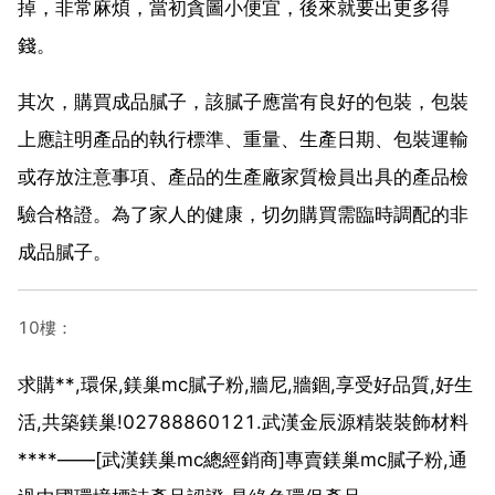
掉，非常麻煩，當初貪圖小便宜，後來就要出更多得
錢。
其次，購買成品膩子，該膩子應當有良好的包裝，包裝
上應註明產品的執行標準、重量、生產日期、包裝運輸
或存放注意事項、產品的生產廠家質檢員出具的產品檢
驗合格證。為了家人的健康，切勿購買需臨時調配的非
成品膩子。
10樓：
求購**,環保,鎂巢mc膩子粉,牆尼,牆錮,享受好品質,好生
活,共築鎂巢!02788860121.武漢金辰源精裝裝飾材料
****——[武漢鎂巢mc總經銷商]專賣鎂巢mc膩子粉,通