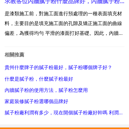
求教各位內牆膩子粉什麼品牌好，內牆膩子粉十大名牌排名榜
年以前市場上見到的立邦的膩子粉全部都是地小廠生產
的，從13年立邦看到巨大的輔料市場，在全國各地建
是漆類施工前，對施工面進行預處理的一種表面填充材
立...
料，主要目的是填充施工面的孔隙及矯正施工面的曲線
偏差，為獲得均勻 平滑的漆面打好基礎。因此，內牆膩
子粉對於漆工來說是必不可少的東西，有了內牆膩子粉
的存在，才能使得漆工的工作做的更好更快。今天，就
相關推薦
來為大家介紹一下內牆膩子粉的十大品牌排名吧！內牆
貴州什麼牌子的膩子粉最好，膩子粉哪個牌子好？
膩子粉十大...
什麼是膩子粉，什麼膩子粉最好
內牆膩子粉的使用方法，膩子粉怎麼用
家庭裝修膩子粉選哪個品牌好
膩子粉廠利潤有多少，現在開個膩子粉廠好幹嗎 利潤多少？