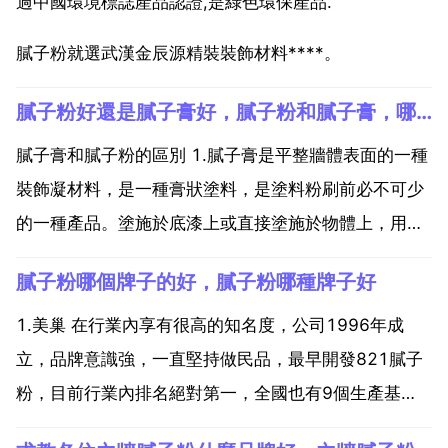
過中國環境標誌產品認證,是綠色環保產品.
膩子粉就選武漢金辰源精裝裝飾材料****。
膩子粉好還是膩子膏好，膩子粉和膩子膏，哪個更好
膩子膏和膩子粉的區別 1.膩子膏是平整牆體表面的一種
裝飾凝材料，是一種膏狀塗料，是塗料粉刷前必不可少
的一種產品。塗施於底漆上或直接塗施於物體上，用以
清除被塗物表面上高低不平的缺陷。採用少量漆基 大量
膩子粉哪個牌子的好，膩子粉哪種牌子好
填料及適量的著色顏料配製而成，所用顏料主要是鐵紅
炭黑 鉻黃等。填料主要是重碳酸鈣 滑石粉等。可填補
1.美巢 在行業內享有很高的知名度，公司1996年成
區...
立，品牌意識強，一直堅持做民品，最早開發821膩子
粉，目前行業內排名絕對第一，全國也有9個生產基
地，輔射範圍廣。2.立邦 立邦的膩子起步較晚，2013