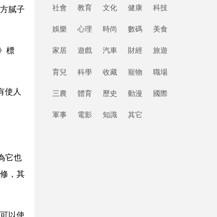
社會
教育
文化
健康
科技
方膩子
娛樂
心理
時尚
數碼
美食
子》標
家居
遊戲
汽車
財經
旅遊
育兒
科學
收藏
寵物
職場
有使人
三農
體育
歷史
動漫
國際
軍事
電影
知識
其它
為它也
修，其
可以使