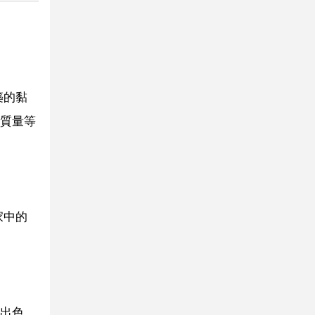
築的黏
質量等
家中的
出色