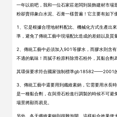
一年以前吧，我和一位石家莊老闆到裝飾建材市場
粉卻賣得象白水泥、石膏一樣普遍！它主要有如下
1、它是根據合理地材料配比、機械化方式生產出來的，
準，避免了傳統工藝中現場配比造成的差錯以及質
2、傳統工藝中必須加入901等膠水，而膠水則含
不適的氣味！而膩子粉原料除滑石粉外，其黏合劑
其環保要求符合國家強制標準gb18582——20
3、傳統工藝中還要用到纖維素鈉，它需要用水長
是一種黏合劑，在與滑石粉進行調製的時候不可避
場景將顯而易見。
另外，冬天纖維素鈉則很難泡開，這樣粘合效果便