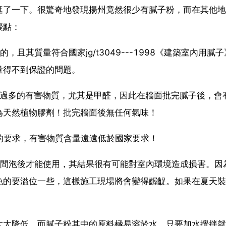
逛了一下。很驚奇地發現揚州竟然很少有膩子粉，而在其他地
優點：
且其質量符合國家jg/t3049---1998《建築室內用膩
量得不到保證的問題。
有過多的有害物質，尤其是甲醛，因此在牆面批完膩子後，會
為天然植物膠劑！批完牆面後無任何氣味！
01的要求，有害物質含量遠遠低於國家要求！
時間泡後才能使用，其結果很有可能對室內環境造成損害。因
免的要溢位一些，這樣施工現場將會變得齷齪。如果在夏天裝
大大降低。而膩子粉其中的原料極易溶於水，只要加水攪拌就