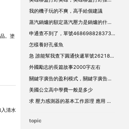
我的機子玩的不爽，高手給個建議
蒸汽鍋爐的額定蒸汽壓力是鍋爐的什麼壓力
申通查不到了，單號468698828373。好心人幫幫忙
品。塗
怎樣養好孔雀魚
急 誰能幫我查下圓通快遞單號2621803191都幾天了 一直在深圳賽格
外國勵志的長篇故事2000字左右
關鍵字廣告的盈利模式，關鍵字廣告廣告
美國公立高中學費一般是多少
求 壓力感測器的基本工作原理 應用 和設計 方面的資料
加入清水
topic