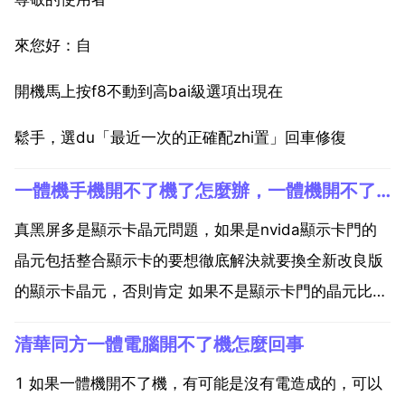
來您好：自
開機馬上按f8不動到高bai級選項出現在
鬆手，選du「最近一次的正確配zhi置」回車修復
一體機手機開不了機了怎麼辦，一體機開不了機怎麼辦
真黑屏多是顯示卡晶元問題，如果是nvida顯示卡門的
晶元包括整合顯示卡的要想徹底解決就要換全新改良版
的顯示卡晶元，否則肯定 如果不是顯示卡門的晶元比如
ati的只需要加焊就可以了。尊敬的復。使用者您好 制。
清華同方一體電腦開不了機怎麼回事
1 在斷電的情況下連續按電腦開關5次，每次間隔1 2
秒，再接好電源開啟電腦。2 如回。果按下電源...
1 如果一體機開不了機，有可能是沒有電造成的，可以