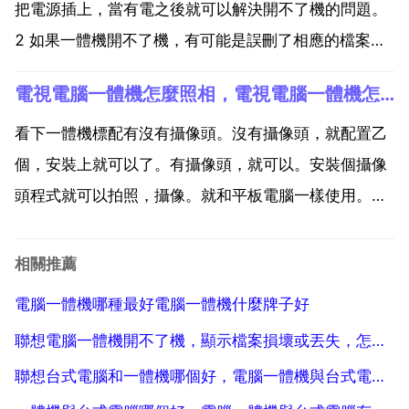
把電源插上，當有電之後就可以解決開不了機的問題。
2 如果一體機開不了機，有可能是誤刪了相應的檔案或
者不合理的關機導致開不了機，可以重灌電腦系統，這
電視電腦一體機怎麼照相，電視電腦一體機怎麼用
樣就可以解決開不了機的問題，但是會丟失原有的檔
案。3 如果一體機的記憶體條或者顯示卡金手指氧化或
看下一體機標配有沒有攝像頭。沒有攝像頭，就配置乙
者插槽接...
個，安裝上就可以了。有攝像頭，就可以。安裝個攝像
頭程式就可以拍照，攝像。就和平板電腦一樣使用。哥
們看下這裡希望能幫的到你。買乙個攝像頭就可以。尊
敬的聯想使用者您好，您需要安裝電腦的攝像頭驅動程
相關推薦
式，聯想電腦的驅動程式您可以在聯想官網的服務 上，
電腦一體機哪種最好電腦一體機什麼牌子好
通過您電腦...
聯想電腦一體機開不了機，顯示檔案損壞或丟失，怎麼辦
聯想台式電腦和一體機哪個好，電腦一體機與台式電腦有什麼差別？