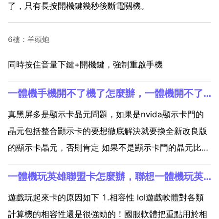
了，只有長按開機鍵幾秒後斷電關機。
6樓：羊頭炮
同時按住音量下鍵+開機鍵，強制重啟手機
一體機手機開不了機了怎麼辦，一體機開不了機怎麼辦
真黑屏多是顯示卡晶元問題，如果是nvida顯示卡門的
晶元包括整合顯示卡的要想徹底解決就要換全新改良版
的顯示卡晶元，否則肯定 如果不是顯示卡門的晶元比如
ati的只需要加焊就可以了。尊敬的復。使用者您好 制。
一體機玩英雄聯盟卡怎麼辦，聯想一體機玩英雄聯盟載入慢怎麼辦？
1 在斷電的情況下連續按電腦開關5次，每次間隔1 2
秒，再接好電源開啟電腦。2 如回。果按下電源...
遊戲玩起來卡的原因如下 1.相容性 lol遊戲軟體對各類
計算機的相容性還是很強勁的！國服軟體把重點用於相