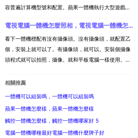
容普遍計算機型號和配置。蘋果一體機執行大型遊戲很
順暢，但玩lol比較卡，很可能是相容性的一些瑕疵，但
電視電腦一體機怎麼照相，電視電腦一體機怎麼用
不至於很卡。2.軟體驅動 要重點考慮一下顯示卡驅動程
式，或者是音效卡驅動程式。驅動版本或許不低，...
看下一體機標配有沒有攝像頭。沒有攝像頭，就配置乙
個，安裝上就可以了。有攝像頭，就可以。安裝個攝像
頭程式就可以拍照，攝像。就和平板電腦一樣使用。哥
們看下這裡希望能幫的到你。買乙個攝像頭就可以。尊
敬的聯想使用者您好，您需要安裝電腦的攝像頭驅動程
相關推薦
式，聯想電腦的驅動程式您可以在聯想官網的服務 上，
一體機可以組裝嗎，一體機可以組裝嗎
通過您電腦...
蘋果一體機怎麼樣，蘋果一體機怎麼樣
觸控一體機怎麼樣，觸控一體機哪家好 5
電腦一體機哪種最好電腦一體機什麼牌子好