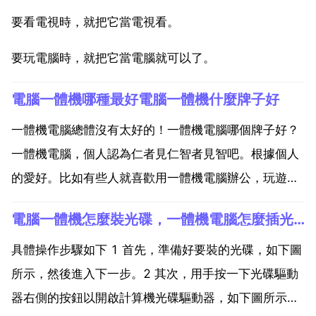
要看電視時，就把它當電視看。
要玩電腦時，就把它當電腦就可以了。
電腦一體機哪種最好電腦一體機什麼牌子好
一體機電腦總體沒有太好的！一體機電腦哪個牌子好？
一體機電腦，個人認為仁者見仁智者見智吧。根據個人
的愛好。比如有些人就喜歡用一體機電腦辦公，玩遊
戲，相信題主就是這型別。那個牌子好，不能這樣問。
電腦一體機怎麼裝光碟，一體機電腦怎麼插光碟
主要是看配置，牌子好，配置跟不上去卵用。1萬左右
的選擇性，也不多，一體機廠商目前主打輕簡辦公比較
具體操作步驟如下 1 首先，準備好要裝的光碟，如下圖
多，也在幾千塊...
所示，然後進入下一步。2 其次，用手按一下光碟驅動
器右側的按鈕以開啟計算機光碟驅動器，如下圖所示，