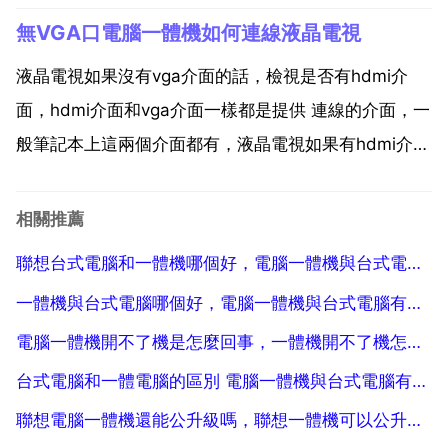
然後進入下一步。3 接著，將光碟放入光碟驅動器的卡
無VGA口電腦一體機如何連線液晶電視
槽中，然後合上光碟驅動器，如下圖所示，然後進入下
一步。4 然後，在桌面上找到計算機快捷方式，然後雙
液晶電視如果沒有vga介面的話，檢視是否有hdmi介
擊...
面，hdmi介面和vga介面一樣都是提供 連線的介面，一
般筆記本上這兩個介面都有，液晶電視如果有hdmi介
面，那麼只需要一根hdmi介面線就可以完成電腦到液晶
電視的連線了，購買電視時配件裡應該有連線線，如果
相關推薦
沒有的話在網上購買也可以。一體機上應該有h...
聯想台式電腦和一體機哪個好，電腦一體機與台式電腦有什麼差別？
一體機與台式電腦哪個好，電腦一體機與台式電腦有什麼差別？
電腦一體機開不了機是怎麼回事，一體機開不了機怎麼辦
台式電腦和一體電腦的區別 電腦一體機與台式電腦有什麼差別？
聯想電腦一體機還能公升級嗎，聯想一體機可以公升級硬體嗎？