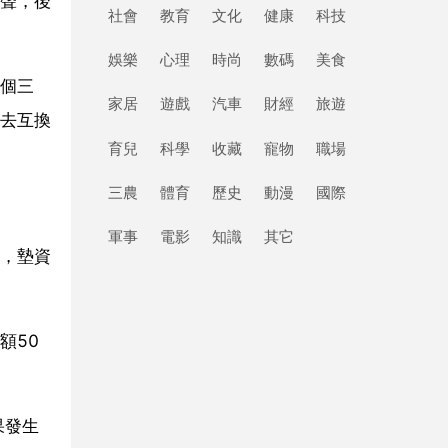
聲，後
社會
教育
文化
健康
科技
娛樂
心理
時尚
數碼
美食
個三
家居
遊戲
汽車
財經
旅遊
去互換
育兒
科學
收藏
寵物
職場
三農
體育
歷史
動漫
國際
軍事
電影
知識
其它
，墊資
額50
果發生