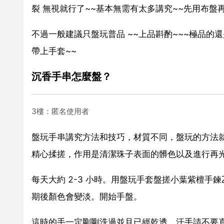
裂 無視就行了~~基本無需有太多講究~~先用布盤
不過一般建議只盤玩普品 ~~上品斟酌~~~極品的
帶上手套~~
沉香手串怎麼盤？
3樓：匿名使用者
盤玩手串講究方法和技巧，材質不同，盤玩的方法
精心揉搓，作用是清潔珠子表面的髒色以及進行再
每天大約 2-3 小時。用盤玩手套盤搓小葉紫檀
期後顏色會變淡。開始手盤。
這時的手一定剛剛洗過並且已經乾透。汗手請不要直