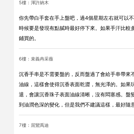
5樓：渾許納木
你先帶白手套在手上盤吧，過4個星期左右就可以
時候要是發現有點膩時最好停下來。如果手汗比較多
鋪買的。
6樓：束義冉采薇
沉香手串是不需要盤的，反而盤過了會給手串帶來
油線，這樣會使得沉香表面乾澀，無光澤的。如果
退，會讓沉香珠子表面油線清晰，沒有悶塞感。盤
到油潤色深的變化，但是我們不建議這樣，最好隨
7樓：屈鸞禹迪