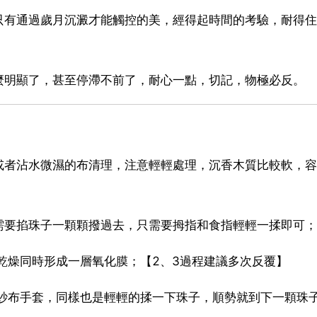
只有通過歲月沉澱才能觸控的美，經得起時間的考驗，耐得住
麼明顯了，甚至停滯不前了，耐心一點，切記，物極必反。
或者沾水微濕的布清理，注意輕輕處理，沉香木質比較軟，容
需要掐珠子一顆顆撥過去，只需要拇指和食指輕輕一揉即可；
乾燥同時形成一層氧化膜；【2、3過程建議多次反覆】
戴紗布手套，同樣也是輕輕的揉一下珠子，順勢就到下一顆珠