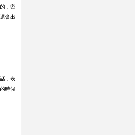
的，密
還會出
話，表
的時候