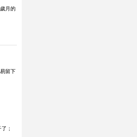
歲月的
易留下
子了；