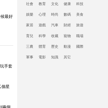
社會
教育
文化
健康
科技
娛樂
心理
時尚
數碼
美食
時候最好
家居
遊戲
汽車
財經
旅遊
育兒
科學
收藏
寵物
職場
三農
體育
歷史
動漫
國際
軍事
電影
知識
其它
玩手套
乙個星
到兩個