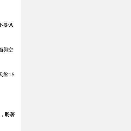
不要佩
面與空
天盤15
。
，盼著