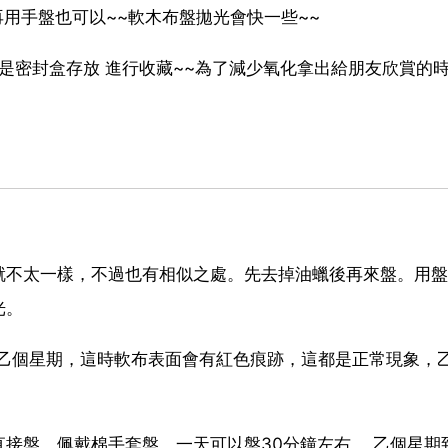
再用手盤也可以~~軟木布盤拋光會快一些~~
還是密封盒存放 進行收藏~~為了減少氧化拿出給朋友欣賞的
就不太一樣，不過也有相似之處。先去掉油蠟後再來盤。用盤
光。
手鍊乙個星期，這時軟布表面會有紅色痕跡，這都是正常現象，
接盤，佩戴棉手套盤，一天可以盤30分鐘左右， 乙個星期