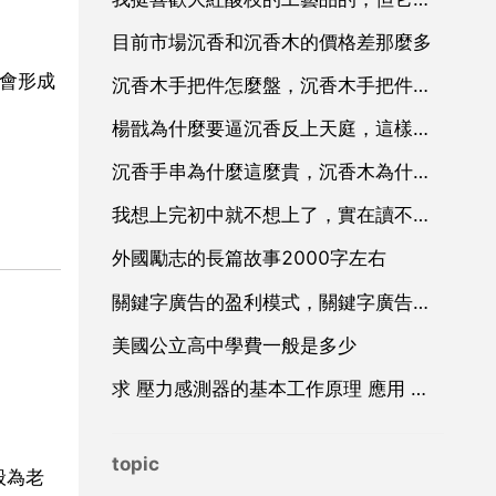
目前市場沉香和沉香木的價格差那麼多
就會形成
沉香木手把件怎麼盤，沉香木手把件把玩，為什麼要帶手套玩沉香
楊戩為什麼要逼沉香反上天庭，這樣他不心疼嗎？,為什麼不和沉香
沉香手串為什麼這麼貴，沉香木為什麼這麼貴？有什麼用？
我想上完初中就不想上了，實在讀不下去了，和我怕到了社會學歷太低找不到工作，有沒有什麼不太靠學歷大部
外國勵志的長篇故事2000字左右
關鍵字廣告的盈利模式，關鍵字廣告廣告
美國公立高中學費一般是多少
求 壓力感測器的基本工作原理 應用 和設計 方面的資料
topic
般為老