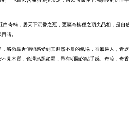
越南芽莊白奇楠，居天下沉香之冠，更屬奇楠種之頂尖品相，是自
眼目睹。
串，略微靠近便能感受到其迥然不群的氣場，香氣逼人，青遐
密不見木質，色澤烏黑如墨，帶有明顯的粘手感。奇涼，奇香