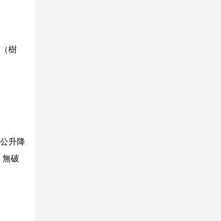
（樹
公升降
，無破