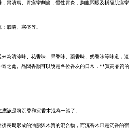
垂，胃潰瘍、胃痙攣劇痛，慢性胃炎，胸腹悶脹及橫隔肌痙攣
統：氣喘、寒痰等。
起來為清涼味、花香味、果香味、藥香味、奶香味等味道，這
奇之處。品聞香韻可以說是各位香友的日常，**買高品質
主應該是將沉香和沉香木混為一談了。
染後長期形成的油脂與木質的混合物，而沉香木只是沉香的宿