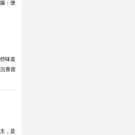
腸：便
些味道
的沉香當
主，是