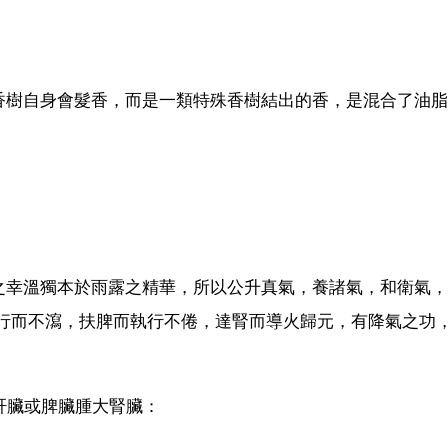
香樹自身會髮香，而是一類特殊香樹結出的香，是混合了油脂
之幸溫獨本於雨露之精華，所以公升真氣，養諸氣，和衛氣，
，行而不瀉，扶脾而執行不倦，達腎而導火歸元，有降氣之功
肝臟或脾臟腫大腎臟：