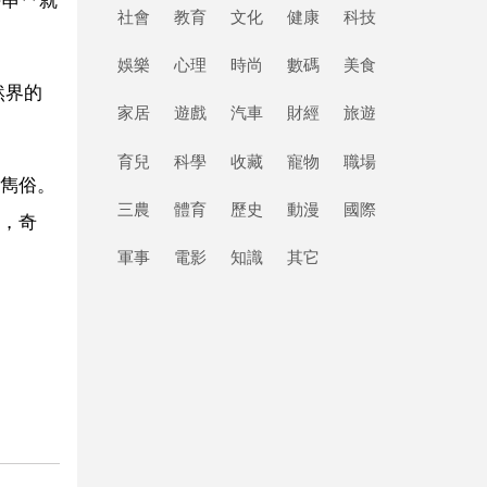
社會
教育
文化
健康
科技
娛樂
心理
時尚
數碼
美食
然界的
家居
遊戲
汽車
財經
旅遊
育兒
科學
收藏
寵物
職場
雋俗。
三農
體育
歷史
動漫
國際
，奇
軍事
電影
知識
其它