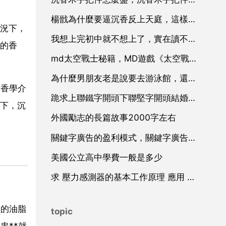
楊戩為什麼要逼沉香反上天庭，這樣他不心疼嗎？,為什麼不和沉香
況下，
我想上完初中就不想上了，實在讀不下去了，和我怕到了社會學歷太低找不到工作，有沒有什麼不太靠學歷大部
的香
md太空戰士秘籍，MD遊戲《太空戰士》秘籍
為什麼男朋友老是說要去游泳館，還說以前給我沒在一起的時候經常去
點香學介
跪求上聯鐵字開頭下聯堅字開頭結婚對聯上聯姣字開頭下聯文字開頭結婚對聯跪拜各位大神
下，沉
外國勵志的長篇故事2000字左右
關鍵字廣告的盈利模式，關鍵字廣告廣告
美國公立高中學費一般是多少
求 壓力感測器的基本工作原理 應用 和設計 方面的資料
它的油脂
topic
串**就