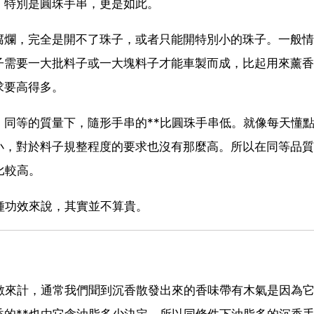
，特別是圓珠手串，更是如此。
腐爛，完全是開不了珠子，或者只能開特別小的珠子。一般情
子需要一大批料子或一大塊料子才能車製而成，比起用來薰香
求要高得多。
同等的質量下，隨形手串的**比圓珠手串低。就像每天懂
小，對於料子規整程度的要求也沒有那麼高。所以在同等品質
比較高。
種功效來說，其實並不算貴。
數來計，通常我們聞到沉香散發出來的香味帶有木氣是因為
的**也由它含油脂多少決定，所以同條件下油脂多的沉香手