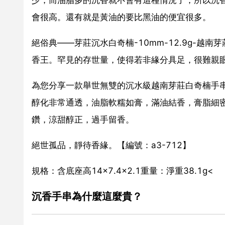
會很高。還有就是黃油的要比黑油的便宜很多。
絕俗典――芽莊沉水白奇楠-10mm-12.9g-
香王。罕見的存世量，使得若非緣分具足，很難親
為您分享一款舉世無雙的沉水級越南芽莊白奇楠手
醇化非常通透，油脂軟糯如膏，滿油結香，膏脂細
鑽，涼甜醇正，過手留香。
絕世孤品，靜待香緣。【編號：a3-712】
規格：含底座高14×7.4×2.1重量：淨重38.1g<
沉香手串為什麼這麼貴？