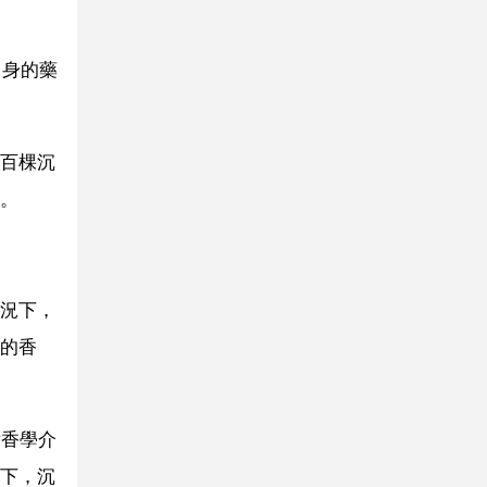
自身的藥
百棵沉
。
況下，
的香
點香學介
下，沉