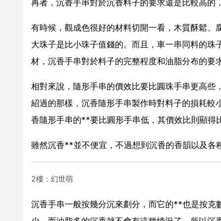
再者，沉香手串對於沉香料子的要求還是比較高的
有時候，觀成色很好的材料切開一看，木質酥鬆、
大珠子是比小珠子值錢的。而且，車一串同料的珠
材，沉香手串對於料子的完整程度和油脂分布的要
相對來說，隨形手串的價效比要比圓珠手串更高些，
紹過的那樣，沉香隨形手串製作時對料子的損耗較
香隨形手串的**要比圓形手串低，其價效比則顯得
雖然沉香**並不便宜，不過想到沉香的香韻以及各
2樓：幻世萌
沉香手串一般按幾分沉來劃分，而它的**也是按克
少，而油脂多的沉香就不會有這種情況了，所以沉香