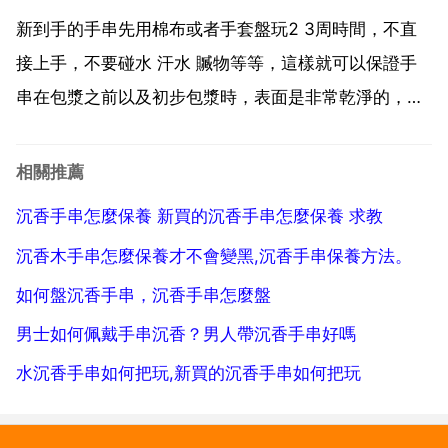
沉香手串的時候應該用密封袋將其收藏好，避免受到
新到手的手串先用棉布或者手套盤玩2 3周時間，不直
高...
接上手，不要碰水 汗水 贓物等等，這樣就可以保證手
串在包漿之前以及初步包漿時，表面是非常乾淨的，等
到初步包漿後就直接用上手盤玩，加速包漿，不過也需
要注意不碰水 不碰汗。將新手串不要盤玩 不要上手，
相關推薦
僅僅是將表面清潔乾淨後，放置起來，等待它自然氧
沉香手串怎麼保養 新買的沉香手串怎麼保養 求教
化，一般...
沉香木手串怎麼保養才不會變黑,沉香手串保養方法。
如何盤沉香手串，沉香手串怎麼盤
男士如何佩戴手串沉香？男人帶沉香手串好嗎
水沉香手串如何把玩,新買的沉香手串如何把玩