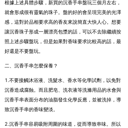
根據上述具體步驟，新買的沉香手串盤玩三個月左右，
就會形成很有靈氣的珠子。盤的好的會呈現完美的光澤
感，這對於品相要求高的香友來說簡直大快人心。想要
讓沉香珠子形成一層漂亮包漿的話，可以不去除繼續按
照上述步驟盤玩，但是如果對香味要求比較高的話，最
好還是不要盤玩。
二、沉香手串怎麼保養？
1.不要接觸沐浴液、洗髮水、香水等化學試劑，以免對
沉香造成腐蝕。而且肥皂、洗衣液等洗滌用品的水會與
沉香手串表面分布的油脂發生化學反應，並被洗掉，導
致沉香手串的香味變淡。
2.沉香手串容易吸附周圍的味道，從而導致串味。所以