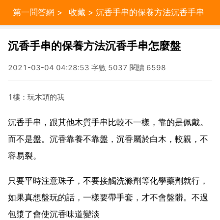
第一問答網
>
收藏
> 沉香手串的保養方法沉香手串
怎麼盤
沉香手串的保養方法沉香手串怎麼盤
2021-03-04 04:28:53 字數 5037 閱讀 6598
1樓：玩木頭的我
沉香手串，跟其他木質手串比較不一樣，靠的是佩戴。
而不是盤。沉香靠養不靠盤，沉香屬於白木，較親，不
容易裂。
只要平時注意珠子，不要接觸洗滌劑等化學藥劑就行，
如果真想盤玩的話，一樣要帶手套，才不會盤髒。不過
包漿了會使沉香味道變淡