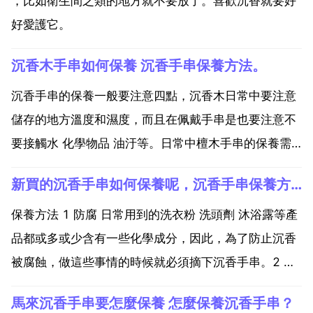
，比如衛生間之類的地方就不要放了。喜歡沉香就要好
好愛護它。
沉香木手串如何保養 沉香手串保養方法。
沉香手串的保養一般要注意四點，沉香木日常中要注意
儲存的地方溫度和濕度，而且在佩戴手串是也要注意不
要接觸水 化學物品 油汙等。日常中檀木手串的保養需
要時時刻刻注意，稍有不適就會對手串造成傷害。沉香
新買的沉香手串如何保養呢，沉香手串保養方法。
木手串本身價值不菲，作為市場上是比較受到歡迎的種
類，不僅僅是一種裝飾物品，與此同時這種沉香木手串
保養方法 1 防腐 日常用到的洗衣粉 洗頭劑 沐浴露等產
也是一種賞...
品都或多或少含有一些化學成分，因此，為了防止沉香
被腐蝕，做這些事情的時候就必須摘下沉香手串。2 防
曬 沉香手串的耐高溫能力以及防暴曬能力是非常弱的，
馬來沉香手串要怎麼保養 怎麼保養沉香手串？
應該避免這些情況的發生，避免沉香手串開裂，在不戴