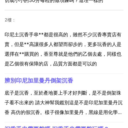
切成小小的50分每粒的做項鍊嗎？道理一樣的
2樓：
印尼土沉香手串**都是很高的，雖然不少沉香專賣店有
賣，但是**高讓很多人都望而卻步的，更多玩香的人是
選擇在**購買的，香至尊就是他們的乙個去處，同樣也
是乙個很有保障的店，品質方面都是可以的
辨別印尼加里曼丹倒架沉香
底子是沉香，至於產地要上手才好判斷，是不是倒架珠
子看不出來的 請大神幫我鑑別這是不是印尼加里曼丹沉
香 高仿的假沉香。樣子很像加里曼丹，黑線是用化學原
料做上去的。沉香是沉香樹受病蟲害侵蝕自身分泌油脂