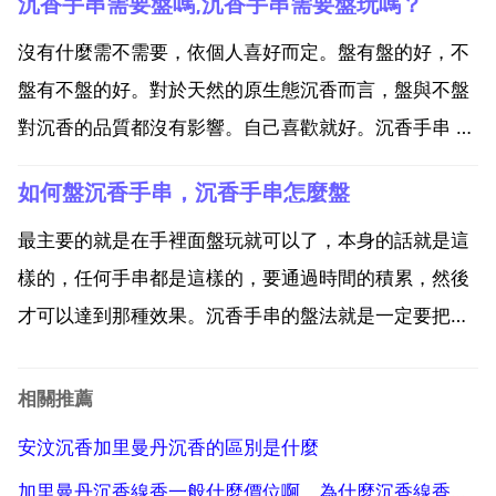
沉香手串需要盤嗎,沉香手串需要盤玩嗎？
而形成的，油脂應該是充滿棕眼中的，而這串珠子的黑
線不是在棕眼之中，明顯可以看到是浮在木頭表面的。
沒有什麼需不需要，依個人喜好而定。盤有盤的好，不
14顆珠...
盤有不盤的好。對於天然的原生態沉香而言，盤與不盤
對沉香的品質都沒有影響。自己喜歡就好。沉香手串 要
盤嗎？這個答案是肯定的，同學不要傷害到你的 香至尊
如何盤沉香手串，沉香手串怎麼盤
沉香手串呀，那麼好的沉香手串一定要學會正規的沉香
手串盤法。這是乙個很矛盾的事情，如果盤,時間久了，
最主要的就是在手裡面盤玩就可以了，本身的話就是這
就會有...
樣的，任何手串都是這樣的，要通過時間的積累，然後
才可以達到那種效果。沉香手串的盤法就是一定要把雙
手清洗乾淨，戴上白手套，然後不斷的擦擦。如何盤沉
香手串沉香手串爬著水再談之前，先用純棉的手套或者
相關推薦
是不帶裝進去之後進行的盤盤半年之後，然後再把它拿
安汶沉香加里曼丹沉香的區別是什麼
出來才用手盤...
加里曼丹沉香線香一般什麼價位啊，為什麼沉香線香的香味不一樣