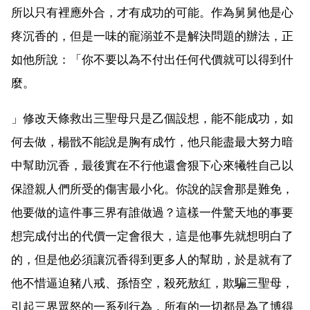
所以只有裡應外合，才有成功的可能。作為舅舅他是心
疼沉香的，但是一味的寵溺並不是解決問題的辦法，正
如他所說：「你不要以為不付出任何代價就可以得到什
麼。
」修改天條救出三聖母只是乙個設想，能不能成功，如
何去做，楊戩不能說是胸有成竹，他只能盡最大努力暗
中幫助沉香，最後實在不行他還會狠下心來犧牲自己以
保證親人們所受的傷害最小化。你說的誤會那是難免，
他要做的這件事三界有誰做過？這樣一件驚天地的事要
想完成付出的代價一定會很大，這是他事先就想明白了
的，但是他必須讓沉香得到更多人的幫助，於是就有了
他不惜逼迫豬八戒、孫悟空，殺死敖紅，欺騙三聖母，
引起三界眾怒的一系列行為，所有的一切都是為了博得