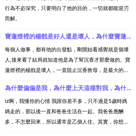
行為不必深究，只要明白了他的目的，一切就都能迎刃
而解。
寶蓮燈裡的楊戩是好人還是壞人，為什麼寶蓮燈前傳的楊戩非常的好！寶蓮燈裡的楊戩就這麼壞呢！
每個人做事，都有他的出發點，剛開始看感覺就是個壞
人,後來看了結局就知道他是為了幫沉香才那麼做的。寶
蓮燈裡的楊戩是壞人，一直阻止沉香救母，是最大的
boss 首先寶蓮燈電視劇集裡，楊戩前期一直是以反派
為什麼偏偏是我，為什麼上天這樣對我，為什麼要那麼早就帶走我媽媽，她才40多
的形式表現的，其實都只是為了歷練沉香，還有中國古
代神話故事裡劈山救母的是二郎神，這個電視播出的時
lz啊，我懂你的心情 我跟你差不多，只不過是5歲時媽
候，正好...
媽走的，那以後一直和爸爸生活在一起。我爸爸應酬
多，不怎麼回來，所以通常是乙個人住。其實，你想開
點就好了。我5歲那年，真的不敢相信再也見不到媽媽