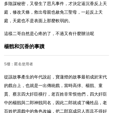
多陰謀秘密，又發生了思凡事件，才決定逼沉香反上天
庭，修改天條，救出母親也赦免三聖母，一起反上天
庭，天庭也不是表面上那麼軟弱的。
這樣二哥自然是心疼的了，不過又有什麼辦法呢
楊戩和沉香的事蹟
5樓：匿名使用者
從該故事產生的年代說起，寶蓮燈的故事最初成於宋代
的戲台上，也就是一出傳統戲，當時高俅、楊戩、童
貫、蔡京四大奸臣橫行，老百姓非常恨他們，四大奸臣
中的楊戩與二郎神戩同名，因此二郎就成了犧牲品，老
百姓把原戲中的角色改編，把二郎寫成惡人而且不得好