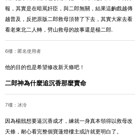
報，其實是在暗罵奸臣，與二郎無關，結果這齣戲越傳
越普及，反把原版二郎救母頂替了下去，其實大家去看
看老東北二人轉，劈山救母的故事還是楊二郎.
6樓：匿名使用者
他的目的也是希望修改新天條吧！
二郎神為什麼追沉香那麼賣命
7樓：冰泠
因為楊戩想要逼沉香成才，練就一身真本領得以救母改
天條，耐心看完整個寶蓮燈樓主或許就更明白了。