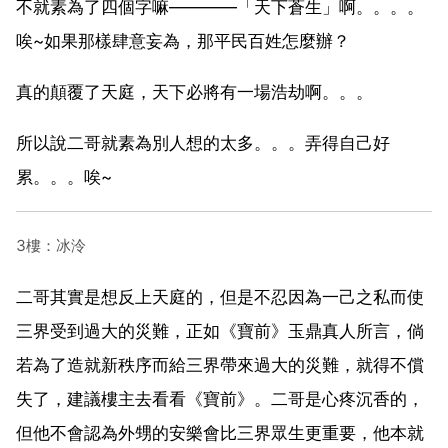
不就素為了四個字嘛————「天下蒼生」啊。。。。
唉~如果那樣肆意妄為，那平民百姓怎麼辦？
真的顛覆了天庭，天下必將有一場浩劫啊。。。
所以說二哥就素為別人想的太多。。。弄得自己好
累。。。唉~
3樓：冰泠
二哥其實是想反上天庭的，但是不忍因為一己之私而使
三界受到過大的災難，正如《寶前》玉鼎真人所言，倘
若為了造就新秩序而給三界帶來過大的災難，就得不償
失了，建議樓主去看看《寶前》。二哥是心疼沉香的，
但他不會認為外甥的安樂會比三界眾生更重要，他本就