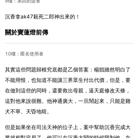
9樓：第四割蛋者
沉香拿ak47殺死二郎神出來的！
關於寶蓮燈前傳
10樓：匿名使用者
其實這些問題歸根究底都是乙個答案：楊戩雖然明白了
不能用恨，也知道不能讓三界眾生付出代價，但是，要
在做到這些的同時，還要救出母親，逼天庭修改天條，
這對他來說很難。他神通廣大，一旦鬧起來，只能是雞
犬不寧、天昏地暗。
但是如果坐在司法天神的位子上，案中幫助沉香完成大
業就相對容易了。他可以在沉香大鬧的時候限制他，在