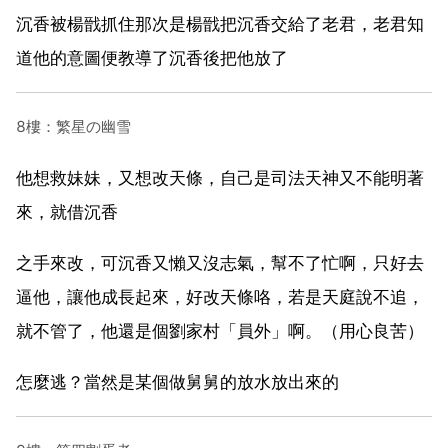
沉香被楊戩抓住那次是楊戩把沉香交給了老君，老君知
道他的意圖便教導了沉香後把他放了
8樓：繁星の幽雪
他想救妹妹，又想改天條，自己是司法天神又不能明著
來，就借沉香
之手來改，可沉香又懶又沒志氣，幫不了忙啊，只好去
逼他，讓他成長起來，好改天條咯，若是天庭說不追，
就不管了，他還是個劉家村「員外」啊。（用心良苦）
怎麼逃？當然是某個做舅舅的放水放出來的