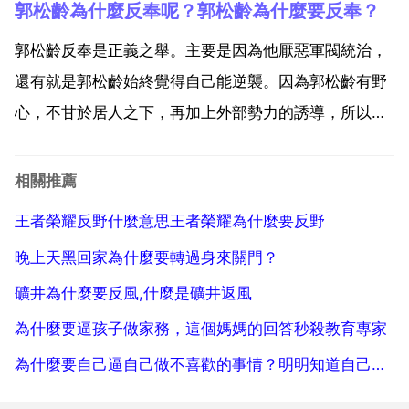
郭松齡為什麼反奉呢？郭松齡為什麼要反奉？
了。感覺到很無助。慢慢地，爸爸告訴我 這或許對媽媽
來說是一種解脫，爸爸也接受不了，但必須面對事實，
郭松齡反奉是正義之舉。主要是因為他厭惡軍閥統治，
媽媽會在...
還有就是郭松齡始終覺得自己能逆襲。因為郭松齡有野
心，不甘於居人之下，再加上外部勢力的誘導，所以他
才決定反奉。因為當時郭松齡認為奉系的理念和自己不
合，所以才會這樣。郭松齡為什麼要反奉？郭松齡反奉
相關推薦
的主要原因是其不滿於張作霖的區別對待。張作霖沒有
王者榮耀反野什麼意思王者榮耀為什麼要反野
郭松齡退居關...
晚上天黑回家為什麼要轉過身來關門？
礦井為什麼要反風,什麼是礦井返風
為什麼要逼孩子做家務，這個媽媽的回答秒殺教育專家
為什麼要自己逼自己做不喜歡的事情？明明知道自己做得很難受，還