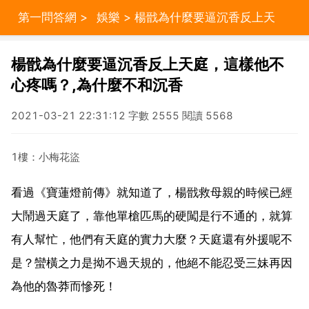
第一問答網
>
娛樂
> 楊戩為什麼要逼沉香反上天
庭，這樣他不心疼嗎？,為什麼不和沉香
楊戩為什麼要逼沉香反上天庭，這樣他不
心疼嗎？,為什麼不和沉香
2021-03-21 22:31:12 字數 2555 閱讀 5568
1樓：小梅花盜
看過《寶蓮燈前傳》就知道了，楊戩救母親的時候已經
大鬧過天庭了，靠他單槍匹馬的硬闖是行不通的，就算
有人幫忙，他們有天庭的實力大麼？天庭還有外援呢不
是？蠻橫之力是拗不過天規的，他絕不能忍受三妹再因
為他的魯莽而慘死！