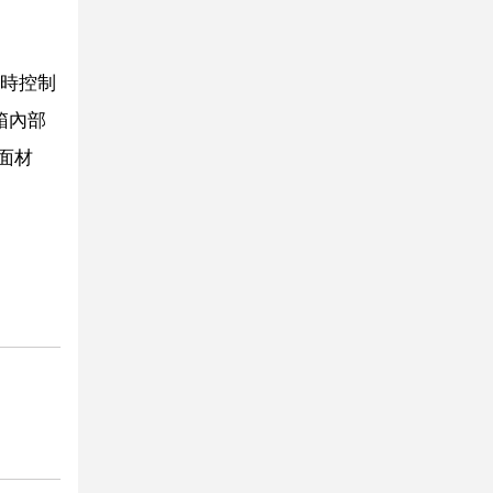
時控制
箱內部
面材