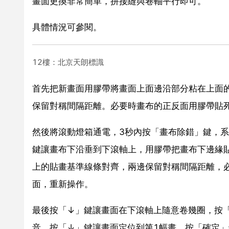
畫面更換非常簡單，拼接縫與卷軸平行即可。
具體情況可參閱。
12樓：北京天朗標識
首先把新畫面用膠帶將畫面上面邊沿部分粘在上面
保留對稱間隔距離。必要時畫布的正反面用膠帶貼
然後將滾動燈箱通電，3秒內按「畫布除錯」鍵，
鍵讓畫布下沿垂到下滾軸上，用膠帶把畫布下邊緣
上的貼畫基準線條對齊，兩邊保留對稱間隔距離，
面，重新操作。
最後按「↓」鍵讓畫面在下滾軸上隨意卷幾圈，按
音。按「↓」鍵讓畫面定位到第1幅畫。按「確定」