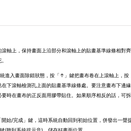
的滾軸上，保持畫面上沿部分和滾軸上的貼畫基準線條相對齊
死。
系統進入畫面除錯狀態，按「↑」鍵把畫布卷在上滾軸上，按
貼在下滾軸檢測孔上面的貼畫基準線條處。要注意畫布下邊緣
必要時在畫布的正反面用膠帶貼住。如果順序相反的話，可拆
「開始/完成」鍵，這時系統自動回到初始位置，併發出一聲
鍵(聽到系統提示音)，儲存好畫面位置。