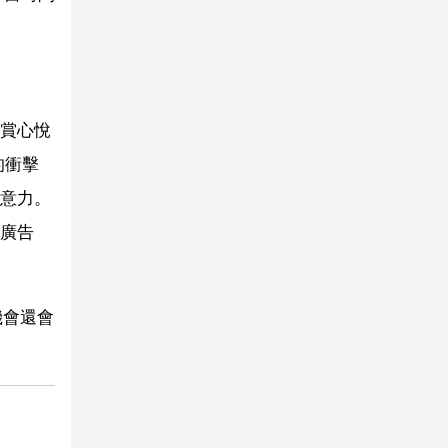
賞心悅
的衝擊
意力。
廣告
機會還會