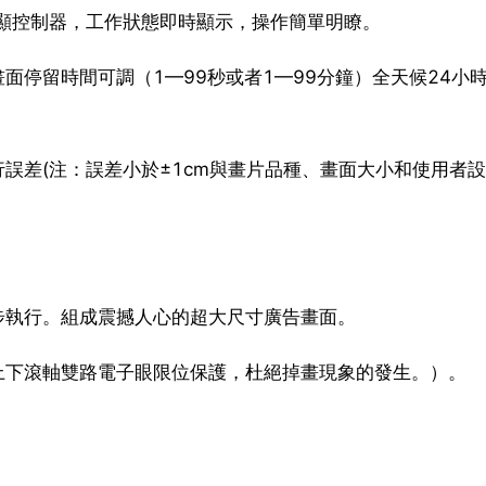
數顯控制器，工作狀態即時顯示，操作簡單明瞭。
面停留時間可調（1—99秒或者1—99分鐘）全天候24小
行誤差(注：誤差小於±1cm與畫片品種、畫面大小和使用者
步執行。組成震撼人心的超大尺寸廣告畫面。
上下滾軸雙路電子眼限位保護，杜絕掉畫現象的發生。）。