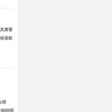
其實要
候喜歡
告燈
停留時間