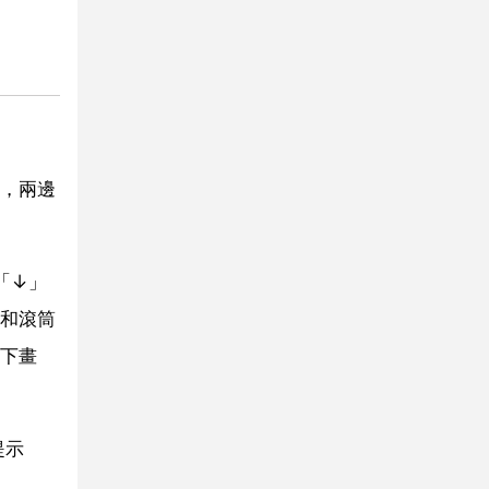
，兩邊
「↓」
和滾筒
下畫
提示