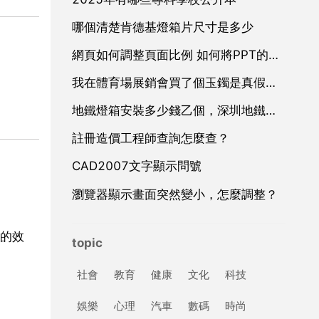
哪個清楚肯德基燈箱片尺寸是多少
網頁如何調整頁面比例 如何將PPT的頁面設定為16 9的長寬比例？
我在體育場展銷會買了個玉鐲是真假呢？
地鐵燈箱安裝多少錢乙個，深圳地鐵廣告一塊燈箱乙個月要多少錢？
註冊造價工程師查詢怎麼查？
CAD2007文字顯示問號
瀏覽器顯示畫面突然變小，怎麼調整？
的效
topic
社會
教育
健康
文化
科技
娛樂
心理
汽車
數碼
時尚