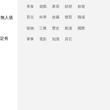
美食
遊戲
家居
財經
旅遊
時無人值
育兒
科學
收藏
體育
職場
寵物
三農
歷史
動漫
國際
設定有
軍事
電影
知識
其它