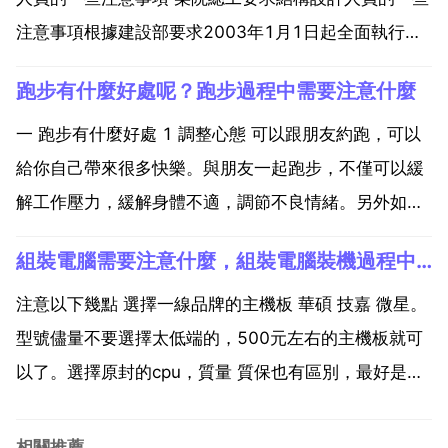
注意事項根據建設部要求2003年1月1日起全面執行新
規範，相應的89系列規範廢止。為正確理解 有效執行
跑步有什麼好處呢？跑步過程中需要注意什麼
各有關2000系列規範，提出以下要點，請各結構設計
人員予以注意 一 一般規定1 設計說明應註明工程...
一 跑步有什麼好處 1 調整心態 可以跟朋友約跑，可以
給你自己帶來很多快樂。與朋友一起跑步，不僅可以緩
解工作壓力，緩解身體不適，調節不良情緒。另外如果
你還可以通過朋友認識朋友的朋友，結識新朋友，擴大
組裝電腦需要注意什麼，組裝電腦裝機過程中需要注意哪些
你的社交圈，並讓你更容易與他人溝通。2 增強肌肉 對
於身體虛弱的人來說，持續跑步鍛鍊可以增強身體素質
注意以下幾點 選擇一線品牌的主機板 華碩 技嘉 微星。
和...
型號儘量不要選擇太低端的，500元左右的主機板就可
以了。選擇原封的cpu，質量 質保也有區別，最好是用
intel i5或i3雙核四執行緒,如果費用高選擇amd a8 a10
系列或者fx系列。記憶體用雙通道的，比如上8g記憶體
相關推薦