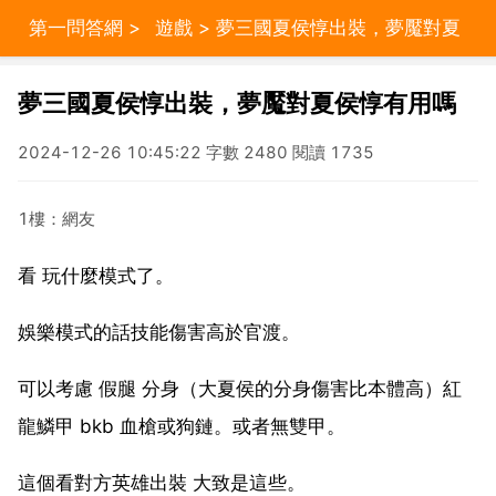
第一問答網
>
遊戲
> 夢三國夏侯惇出裝，夢魘對夏
侯惇有用嗎
夢三國夏侯惇出裝，夢魘對夏侯惇有用嗎
2024-12-26 10:45:22 字數 2480 閱讀 1735
1樓：網友
看 玩什麼模式了。
娛樂模式的話技能傷害高於官渡。
可以考慮 假腿 分身（大夏侯的分身傷害比本體高）紅
龍鱗甲 bkb 血槍或狗鏈。或者無雙甲。
這個看對方英雄出裝 大致是這些。