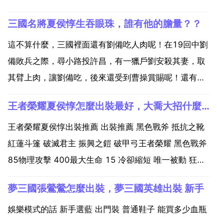
三國名將夏侯惇生吞眼珠，誰有他的膽量？？
這不算什麼，三國裡面還有劉備吃人肉呢！在19回中劉
備敗兵之際，尋小路投許昌，有一獵戶劉安殺其妻，取
其臂上肉，讓劉備吃，後來還受到曹操賞賜呢！還有典
韋為救曹操而戰死，關公刮骨療傷，趙子龍於百萬軍中
王者榮耀夏侯惇怎麼出裝最好，大喬大招什麼時候放
單槍匹馬救劉阿斗，這都是膽量！我覺得夏侯惇展現不
光光是膽量乙個方面，更多的是一種對父母的尊重和敬
王者榮耀夏侯惇出裝推薦 出裝推薦 黑色戰斧 抵抗之靴
愛，因為夏...
紅蓮斗篷 破滅君主 振興之鎧 破甲弓王者榮耀 黑色戰斧
85物理攻擊 400最大生命 15 冷卻縮短 唯一被動 狂暴
普通攻擊會增加自身10 移動速度 唯一被動 切割 每次普
夢三國張鶯鶯怎麼出裝，夢三國英雄出裝 新手
攻減少目標40點護甲，最多疊加5層，持續5秒 普攻是
夏侯惇的核心輸出手段...
娛樂模式的話 新手選藍 出門裝 普通鞋子 能買多少血瓶