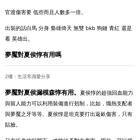
官渡傷害要 低些而且人數多一倍。
出裝的話白馬 分身 梟雄倚天 無雙 bkb 狗鏈 青紅 還是
看 英雄出。
夢魘對夏侯惇有用嗎
2樓：生活常識愛分享
夢魘對夏侯漏模森惇有用。
夏侯惇的超強回血能力
與留人能力可以利用裝備進行剋制，比如，熾熱支配者
與夢魘之牙等等。夏侯惇是坦克要打出返畝傷害，只有
貼臉。