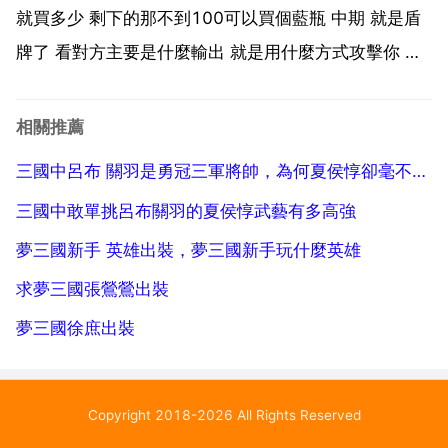
就買多少 剩下的那不到100可以買個藍瓶 中期 就是盾
牌了 看對方主要是什麼輸出 就是用什麼方式攻擊你 如
果是法攻的話 諸葛，小喬郭嘉這類 那就先出抗魔賦
肩，如果是物攻 貂蟬大喬等 就出格擋無雙鋼盾，記住
相關推薦
先出哪個很重要 出對了 能極大的提高你的生...
三國中呂布 關羽是勇冠三軍將帥，為何夏侯惇卻毫不畏懼
三國中敢單挑呂布關羽的夏侯惇武藝有多高強
夢三國新手 英雄出裝，夢三國新手玩什麼英雄
求夢三國張鶯鶯出裝
夢三國徐庶出裝
Copyright 2018-2026 All Rights Reserved