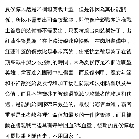
夏侯惇雖然是乙個坦克戰士型，但是卻因為其技能關
係，所以不需要出司命攻擊裝，即使像暗影戰斧這樣戰
士首選的裝備都不需要出，只要考慮出肉裝就好了，出
紅蓮斗篷是為了在上路清線速度快點，在肉坦裝備中，
紅蓮斗篷的價效比是非常高的，出抵抗之靴是為了在後
期團戰中減少被控制的時間，因為夏侯惇是乙個近戰型
英雄，需要進入團戰中扛傷害。而反傷刺甲、魔女斗篷
和不祥徵兆給夏侯惇增加了物理防禦和法術防禦以及生
命值，而且不祥徵兆的被動還能減少攻擊者的攻速和移
速，是能夠給團隊帶來效益的。最後出霸者重灌，霸者
重灌是王者峽谷裡生命值加最多的一件防禦裝，而且被
動在脫離戰鬥後具有每秒回血3%血量，後期的夏侯惇就
可長期跟著隊伍走，不用回家了。