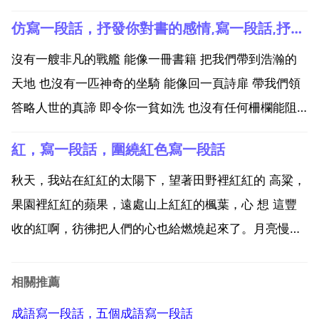
歡它們，我最喜歡熊貓。但我認為這些動物生活得不愉
仿寫一段話，抒發你對書的感情,寫一段話,抒發你對竹子的感情20字左右
快，它們應該生活在森林中。秋天果實香香故障診斷方
法分幾方面？影響最大的莫過於是選取樂觀的態度還是
沒有一艘非凡的戰艦 能像一冊書籍 把我們帶到浩瀚的
悲觀的態...
天地 也沒有一匹神奇的坐騎 能像回一頁詩扉 帶我們領
答略人世的真諦 即令你一貧如洗 也沒有任何柵欄能阻
擋 你在書的王國遨遊的步履，多麼質樸無華的車騎！可
紅，寫一段話，圍繞紅色寫一段話
是它卻裝載了 人類靈魂中全部的美麗！沒有一張巨大的
網繩 能象一捲名著 把我們網在知識的精髓 沒有一...
秋天，我站在紅紅的太陽下，望著田野裡紅紅的 高粱，
果園裡紅紅的蘋果，遠處山上紅紅的楓葉，心 想 這豐
收的紅啊，彷彿把人們的心也給燃燒起來了。月亮慢慢
公升起來，湖面上籠罩了一層輕紗般的霧氣，似有似無
不一會兒，月亮公升高了，湖面漸漸清晰起來，晶瑩剔
相關推薦
透，如嬰兒恬然的夢。紅得 寫句子 紅得 寫句子。1
成語寫一段話，五個成語寫一段話