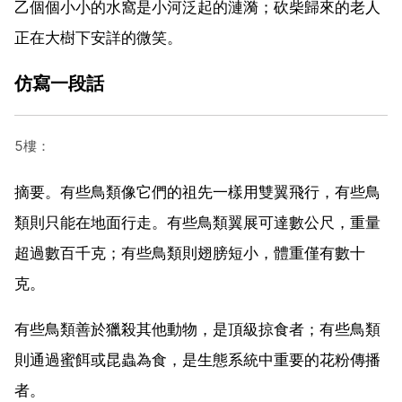
乙個個小小的水窩是小河泛起的漣漪；砍柴歸來的老人
正在大樹下安詳的微笑。
仿寫一段話
5樓：
摘要。有些鳥類像它們的祖先一樣用雙翼飛行，有些鳥
類則只能在地面行走。有些鳥類翼展可達數公尺，重量
超過數百千克；有些鳥類則翅膀短小，體重僅有數十
克。
有些鳥類善於獵殺其他動物，是頂級掠食者；有些鳥類
則通過蜜餌或昆蟲為食，是生態系統中重要的花粉傳播
者。