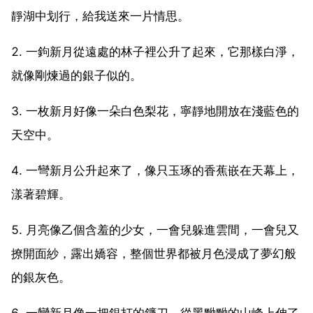
靜湖中划行，給我送來一片情思。
2. 一鉤新月從遠處的林子裡公升了起來，它那樣白淨，
就像剛煉過的銀子似的。
3. 一枚新月好像一朵白色梨花，寧靜地開放在淺藍色的
天空中。
4. 一彎新月公升起來了，像只玉琢的香蕉嵌在天幕上，
漾著碧輝。
5. 月亮像乙個含羞的少女，一會兒躲進雲間，一會兒又
撩開面紗，露出嬌容，整個世界都被月色浸成了夢幻般
的銀灰色。
6. 一彎新月像一把銀打的鐮刀，從黑黝黝的山峰上伸了