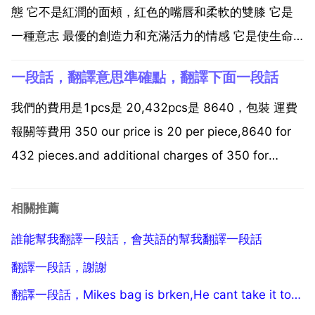
態 它不是紅潤的面頰，紅色的嘴唇和柔軟的雙膝 它是
一種意志 最優的創造力和充滿活力的情感 它是使生命
之泉永不枯竭的。青春氣貫長虹，不是怯懦的食慾，冒
一段話，翻譯意思準確點，翻譯下面一段話
險戰勝貪圖安逸。這通常存在於乙個六十歲的男人可能
比二十歲的小夥子更多。青年是不是生活的時間，它是
我們的費用是1pcs是 20,432pcs是 8640，包裝 運費
一種心...
報關等費用 350 our price is 20 per piece,8640 for
432 pieces.and additional charges of 350 for
packages,delivery and cust...
相關推薦
誰能幫我翻譯一段話，會英語的幫我翻譯一段話
翻譯一段話，謝謝
翻譯一段話，Mikes bag is brken,He cant take it to travel