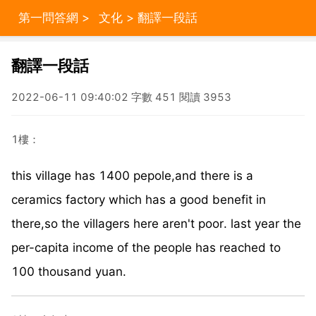
第一問答網
>
文化
> 翻譯一段話
翻譯一段話
2022-06-11 09:40:02 字數 451 閱讀 3953
1樓：
this village has 1400 pepole,and there is a
ceramics factory which has a good benefit in
there,so the villagers here aren't poor. last year the
per-capita income of the people has reached to
100 thousand yuan.