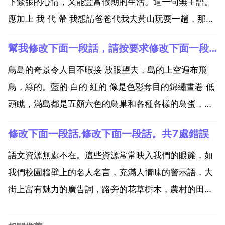
下緊張的心情，又能豐富假期的生活。這一句無主語。
應加上 我 代 帶 我想請爸爸代我去黃山玩耍一趟，那裡
的奇松 頓號 怪石 頓號 雲海和日出一定非常迷人。暑假
幫我修改下面一段話，請按要求修改下面一段話
快要來臨，這可能是我們小學階段最後乙個假期了。我
想請爸爸帶我去黃山玩耍一趟，那裡的奇松...
鳥島的奇景令人目不暇接 放眼望去，島的上空遍布飛
鳥，綠的。藍的 白的 紅的 像是色彩奪目的錦繡畫卷 低
頭瞧，滿島都是五顏六色的鳥巢和各種各樣的鳥蛋，幾
乎沒有我們可以插足的空地 錯字就不說了，眼花繚亂和
修改下面一段話,修改下面一段話。共7處錯誤
目不暇接矛盾，去乙個。花的去掉，與描述的顏色重
複。鳥巢不是五光十色。幾乎和肯定矛盾。還有把那幾
語文資源無處不在。這些資源常常映入我們的眼簾，如
個應為...
我們校園牆壁上的名人名言，充滿人情味的警示語，大
街上富有魅力的廣告詞，路旁的花草樹木，農村的田野
風光等 只要我們做個有心人，就會發現這些資源是十分
豐富的。小朋友，看對你有沒有幫助哈！修改下面一段