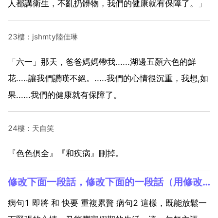
人都講衛生，不亂扔髒物，我們的健康就有保障了。」
23樓：jshmty陸佳琳
「六一」那天，爸爸媽媽帶我......湖邊五顏六色的鮮
花.....讓我們讚嘆不絕。.....我們的心情很沉重，我想,如
果......我們的健康就有保障了。
24樓：天自笑
『色色俱全』『和疾病』刪掉。
修改下面一段話，修改下面的一段話（用修改符號，類似於改病句的）。（看問題補充 ）
病句1 即將 和 快要 重複累贅 病句2 這樣，既能放鬆一