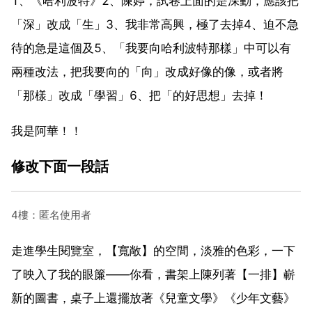
1、《哈利波特》2、陳婷，試卷上面的是深動，應該把
「深」改成「生」3、我非常高興，極了去掉4、迫不急
待的急是這個及5、「我要向哈利波特那樣」中可以有
兩種改法，把我要向的「向」改成好像的像，或者將
「那樣」改成「學習」6、把「的好思想」去掉！
我是阿華！！
修改下面一段話
4樓：匿名使用者
走進學生閱覽室，【寬敞】的空間，淡雅的色彩，一下
了映入了我的眼簾——你看，書架上陳列著【一排】嶄
新的圖書，桌子上還擺放著《兒童文學》《少年文藝》