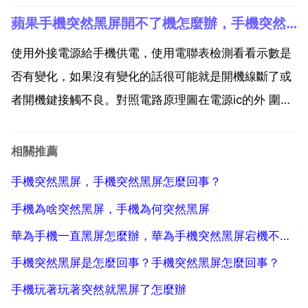
三 將手機清除資料試試。具體操作步驟 以vivo x9s為例
蘋果手機突然黑屏開不了機怎麼辦，手機突然黑屏，開不了機
1 手機關機狀態下同時按住 電源鍵 和 音量 鍵 進入
recovery模式。...
使用外接電源給手機供電，使用電聯表檢測看看示數是
否有變化，如果沒有變化的話很可能就是開機線斷了或
者開機鍵接觸不良。對照電路原理圖在電源ic的外 圍電
路的測試點上進行測試，看測試值是否正常。可能是手
機宕機了，也電池沒電了。可以嘗試插上電源，然後按
相關推薦
住電源鍵，home鍵強制重新啟動 強制蘋果手機重啟的
手機突然黑屏，手機突然黑屏怎麼回事？
方法...
手機為啥突然黑屏，手機為何突然黑屏
華為手機一直黑屏怎麼辦，華為手機突然黑屏宕機不能重啟應該怎麼辦？
手機突然黑屏是怎麼回事？手機突然黑屏怎麼回事？
手機玩著玩著突然就黑屏了怎麼辦