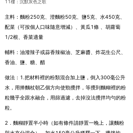
11樓：沉默灰色之歌
主料：麵粉250克、澄麵粉50克、鹽5克、水450克、
配菜（可按個人口味隨意增減）、黃瓜1條 、胡蘿蔔
1/2根、香菜適量
輔料：油潑辣子或蒜香辣椒油、芝麻醬、炸花生公尺、
香油、鹽、糖、醋
做法：1.把材料裡的粉類混合加上鹽，倒入300毫公升
水，用擀麵杖朝乙個方向使勁攪拌，等攪到麵糊裡的粉
粒幾乎全跟水融合，用篩過濾，去掉沒法攪拌均勻的粉
粒。
2．麵糊靜置半小時（如有條件請靜置一晚上，讓麵粉
與水充分混合），加水150毫公升稀釋一下，攪拌均