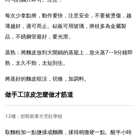
每次少拿點擀，動作要快，注意安全，不要被燙傷，越
薄越好，適可而止。砧板可用玻璃，擀杖多為金屬製
品，不銹鋼管最好，要光滑。
蒸熟：將麵皮放到大開鍋的蒸籠上，急火蒸7--9分鐘即
熟，太久不勁，太短則生。
將蒸好的麵皮晾涼，切條，加調料。
做手工涼皮怎麼做才筋道
12樓：邯鄲新東方烹飪學校
取麵粉加一點鹽揉成麵團，揉得稍微硬一點。醒半小時