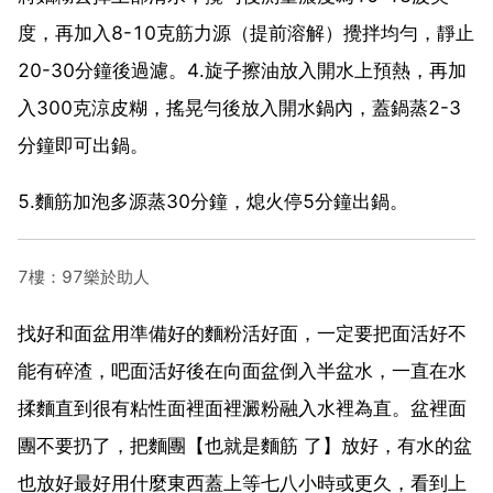
度，再加入8-10克筋力源（提前溶解）攪拌均勻，靜止
20-30分鐘後過濾。4.旋子擦油放入開水上預熱，再加
入300克涼皮糊，搖晃勻後放入開水鍋內，蓋鍋蒸2-3
分鐘即可出鍋。
5.麵筋加泡多源蒸30分鐘，熄火停5分鐘出鍋。
7樓：97樂於助人
找好和面盆用準備好的麵粉活好面，一定要把面活好不
能有碎渣，吧面活好後在向面盆倒入半盆水，一直在水
揉麵直到很有粘性面裡面裡澱粉融入水裡為直。盆裡面
團不要扔了，把麵團【也就是麵筋 了】放好，有水的盆
也放好最好用什麼東西蓋上等七八小時或更久，看到上