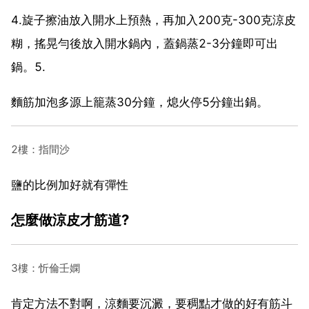
4.旋子擦油放入開水上預熱，再加入200克-300克涼皮
糊，搖晃勻後放入開水鍋內，蓋鍋蒸2-3分鐘即可出
鍋。5.
麵筋加泡多源上籠蒸30分鐘，熄火停5分鐘出鍋。
2樓：指間沙
鹽的比例加好就有彈性
怎麼做涼皮才筋道?
3樓：忻倫壬嫻
肯定方法不對啊，涼麵要沉澱，要稠點才做的好有筋斗