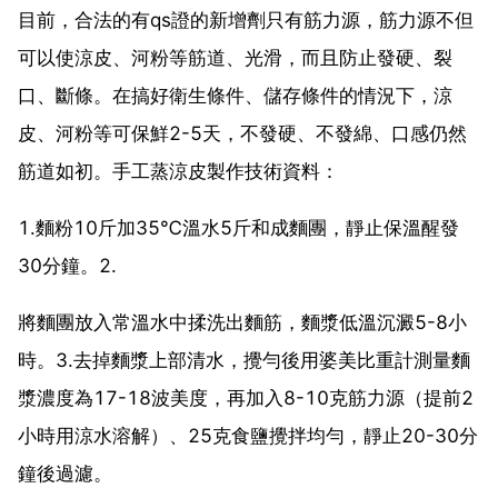
目前，合法的有qs證的新增劑只有筋力源，筋力源不但
可以使涼皮、河粉等筋道、光滑，而且防止發硬、裂
口、斷條。在搞好衛生條件、儲存條件的情況下，涼
皮、河粉等可保鮮2-5天，不發硬、不發綿、口感仍然
筋道如初。手工蒸涼皮製作技術資料：
1.麵粉10斤加35℃溫水5斤和成麵團，靜止保溫醒發
30分鐘。2.
將麵團放入常溫水中揉洗出麵筋，麵漿低溫沉澱5-8小
時。3.去掉麵漿上部清水，攪勻後用婆美比重計測量麵
漿濃度為17-18波美度，再加入8-10克筋力源（提前2
小時用涼水溶解）、25克食鹽攪拌均勻，靜止20-30分
鐘後過濾。