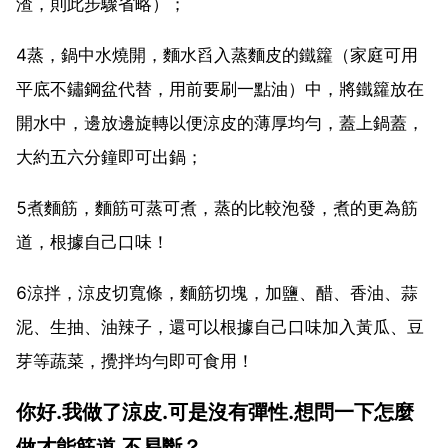
渣，則此步驟省略）；
4蒸，鍋中水燒開，麵水舀入蒸麵皮的鐵籮（家庭可用
平底不鏽鋼盆代替，用前要刷一點油）中，將鐵籮放在
開水中，邊放邊旋轉以便涼皮的薄厚均勻，蓋上鍋蓋，
大約五六分鐘即可出鍋；
5煮麵筋，麵筋可蒸可煮，蒸的比較泡發，煮的更為筋
道，根據自己口味！
6涼拌，涼皮切寬條，麵筋切塊，加鹽、醋、香油、蒜
泥、生抽、油辣子，還可以根據自己口味加入黃瓜、豆
芽等蔬菜，攪拌均勻即可食用！
你好.我做了涼皮.可是沒有彈性.想問一下怎麼
做才能筋道.不易斷？