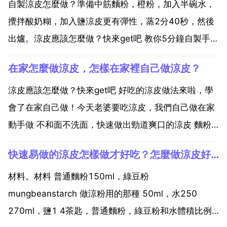
自製涼皮怎麼做？準備中筋麵粉，橙粉，加入半碗水，
攪拌酸奶糊，加入鹽涼皮更有彈性，蒸2分40秒，然後
出爐。涼皮應該怎麼做？快來get吧 教你5分鐘自製手工
涼皮，省時間 超易學，不吃 膠鞋 又省錢 陝西涼皮詳細
在家怎麼做涼皮，怎樣在家裡自己做涼皮？
做法 1 活面，醒半個小時或乙個小時，面要揉的光滑然
後放乙個盛水的盆裡 2 不停的拍打麵團，把...
涼皮應該怎麼做？快來get吧 好吃的涼皮做法來啦，學
會了在家自己做！今天老婆要吃涼皮，我們自己做在家
動手做 不和面不洗面，快速做出勁道爽口的涼皮 麵粉
土豆粉和鹽攪拌 放入碗中靜止 十分鐘後放入鍋中蒸煮
快速易做的涼皮怎樣做才好吃？怎麼做涼皮好吃
即可 和面，用水洗，直到洗成麵筋，揉成麵團上鍋蒸，
麵糊上鍋蒸5分鐘，過涼水取出即可。涼皮這樣做更簡
材料。材料 普通麵粉150ml，綠豆粉
單...
mungbeanstarch 做涼粉用的那種 50ml，水250
270ml，鹽1 4茶匙，普通麵粉，綠豆粉和水體積比例