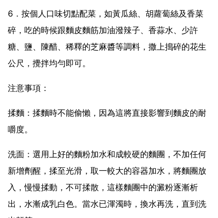
6．按個人口味切點配菜，如黃瓜絲、胡蘿蔔絲及香菜
碎，吃的時候跟麵皮麵筋加油潑辣子、香蒜水、少許
糖、鹽、陳醋、稀釋的芝麻醬等調料，撒上搗碎的花生
公尺，攪拌均勻即可。
注意事項：
揉麵：揉麵時不能偷懶，因為這將直接影響到麵皮的耐
嚼度。
洗面：選用上好的麵粉加水和成較硬的麵團，不加任何
新增劑醒，揉至光滑，取一較大的容器加水，將麵團放
入，慢慢揉動，不可揉散，這樣麵團中的澱粉逐漸析
出，水漸成乳白色。當水已渾濁時，換水再洗，直到洗