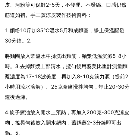
皮、河粉等可保鮮2-5天，不發硬、不發綿、口感仍然
筋道如初。手工蒸涼皮製作技術資料：
1.麵粉10斤加35℃溫水5斤和成麵團，靜止保溫醒發
30分鐘。2.
將麵團放入常溫水中揉洗出麵筋，麵漿低溫沉澱5-8小
時。3.去掉麵漿上部清水，攪勻後用婆美比重計測量麵
漿濃度為17-18波美度，再加入8-10克筋力源（提前2
小時用涼水溶解）、25克食鹽攪拌均勻，靜止20-30分
鐘後過濾。
4.旋子擦油放入開水上預熱，再加入200克-300克涼皮
糊，搖晃勻後放入開水鍋內，蓋鍋蒸2-3分鐘即可出
鍋。5.