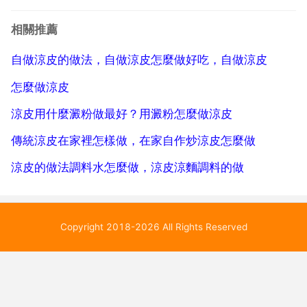
大概是3 1 5，做法。1.普通麵粉綠豆粉，鹽和水攪拌勻
了成麵糊22.麵糊用篩子過濾。2.蒸鍋立即加水燒開，
相關推薦
金屬盤刷少許油，舀兩大勺麵糊倒盤...
自做涼皮的做法，自做涼皮怎麼做好吃，自做涼皮
怎麼做涼皮
涼皮用什麼澱粉做最好？用澱粉怎麼做涼皮
傳統涼皮在家裡怎樣做，在家自作炒涼皮怎麼做
涼皮的做法調料水怎麼做，涼皮涼麵調料的做
Copyright 2018-2026 All Rights Reserved