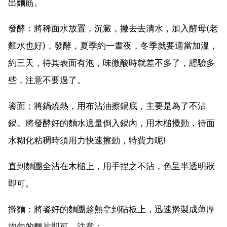
出麵筋。
發酵：將稀面水放置，沉澱，撇去去清水，加入酵母(老
麵水也好)，發酵，夏季約一晝夜，冬季就要適當加溫，
約三天，待其表面有泡，味微酸時就差不多了，經驗多
些，注意不要過了。
餈面：將鍋燒熱，用布沾油擦鍋底，主要是為了不沾
鍋。將發酵好的麵水適量倒入鍋內，用木槌攪動，待面
水糊化粘稠時須用力快速擦動，特費力呢!
直到麵團全沾在木槌上，用手捏之不沾，色呈半透明狀
即可。
擀麵：將餈好的麵團趁熱拿到砧板上，迅速擀製成薄厚
均勻的麵片即可。注意：