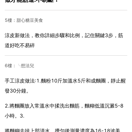
5樓：甜心糖豆美食
涼皮新做法，教你詳細步驟和比例，記住關鍵3步，筋
道好吃不易碎
6樓：╰想法兒
手工涼皮做法:1.麵粉10斤加溫水5斤和成麵團，靜止醒
發30分鐘。
2.將麵團放入常溫水中揉洗出麵筋，麵糊低溫沉澱5-8
小時。3.
將麵糊去掉上部清水，攪勻後測量濃度為16-18波美