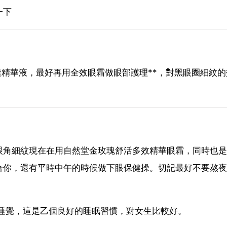
一下
囊精華液，最好再用全效眼霜做眼部護理**，對黑眼圈細紋
眼角細紋現在在用自然堂金玫瑰舒活多效精華眼霜，同時也是
合你，還有平時中午的時候做下眼保健操。切記最好不要熬夜
睡覺，這是乙個良好的睡眠習慣，對女生比較好。