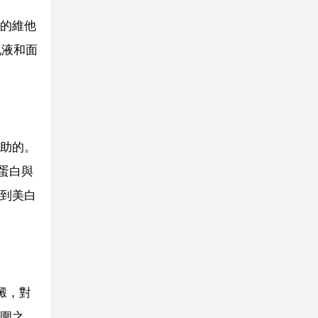
的維他
乳液和面
助的。
蛋白與
到美白
澱，對
圍之