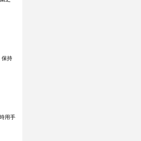
，保持
時用手