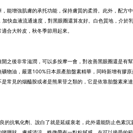
華，能增強肌膚的承托功能，保持膚質的柔滑。此外，配方中
，加快血液流通速度，對黑眼圈還算友好。白色質地，介於
常適合大幹皮，秋冬季節用起來。
推開之後非常滋潤，可以多按摩一會，對改善黑眼圈還是有幫
礦物油，嚴選100%日本原產胎盤素精華，同時新增有膠原
不是常見的烟醯胺或者是熊果苷之類的，它是依靠胎盤素來達
優良的抗氧化劑、說白了就是延緩衰老，此外還能防止色素沉
的啫喱狀，膚感清涼，略微帶有一點粘膩感，在可以接受的範