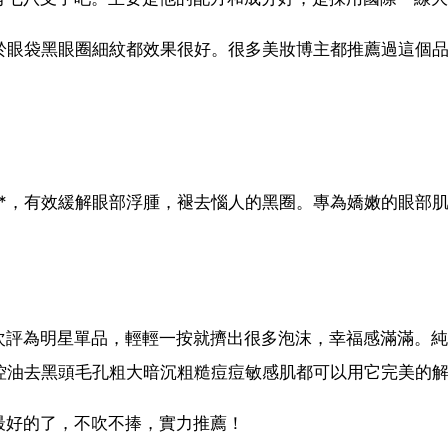
於眼袋黑眼圈細紋都效果很好。很多美妝博主都推薦過這個
*，有效緩解眼部浮腫，褪去惱人的黑圈。專為嬌嫩的眼部
次評為明星單品，輕輕一按就擠出很多泡沫，幸福感滿滿。純
控油去黑頭毛孔粗大暗沉粗糙痘痘敏感肌都可以用它完美的
最好的了，不吹不捧，實力推薦！