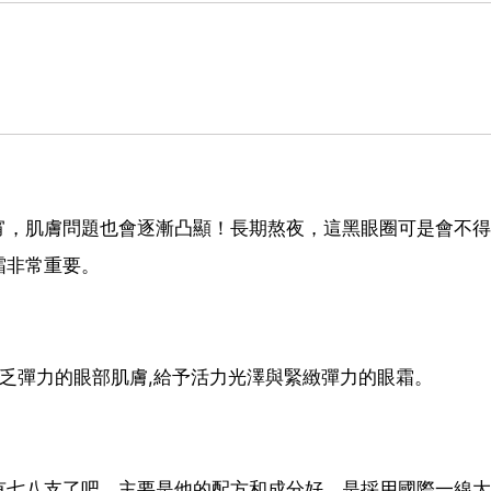
宵，肌膚問題也會逐漸凸顯！長期熬夜，這黑眼圈可是會不得
霜非常重要。
缺乏彈力的眼部肌膚,給予活力光澤與緊緻彈力的眼霜。
有七八支了吧。主要是他的配方和成分好，是採用國際一線大