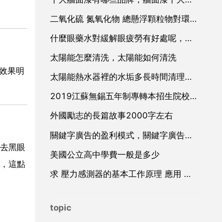
二氧化硫 氮氧化物 總懸浮顆粒物對環境有什麼危害
什麼眼藥水對緩解眼疲勞有好處呢，哪種眼藥水對緩解眼睛疲勞效果比較好呢
太陽能怎麼清洗，太陽能如何清洗
的效果明
太陽能熱水器裡的水垢多長時間清理一次
2019江蘇無錫五年制專轉本招生院校有哪些
外國勵志的長篇故事2000字左右
關鍵字廣告的盈利模式，關鍵字廣告廣告
去黑眼
美國公立高中學費一般是多少
，這點
求 壓力感測器的基本工作原理 應用 和設計 方面的資料
topic