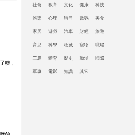
社會
教育
文化
健康
科技
娛樂
心理
時尚
數碼
美食
家居
遊戲
汽車
財經
旅遊
育兒
科學
收藏
寵物
職場
三農
體育
歷史
動漫
國際
了噢，
軍事
電影
知識
其它
牌的。