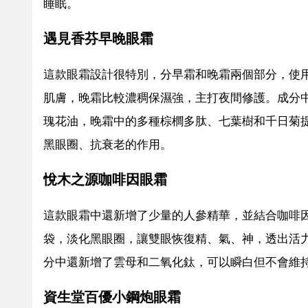
睡眠。
遇見香芬早晚眼霜
這款眼霜設計很特別，分早霜和晚霜兩個部分，使
肌膚，晚霜比較濃稠保濕強，主打夜間修護。成分
瑰花油，晚霜中的多種棕櫚多肽、七葉樹和千日菊
黑眼圈、抗衰老的作用。
悅木之源咖啡因眼霜
這款眼霜中還新增了少量的人參精華，並結合咖啡
袋，淡化黑眼圈，讓雙眼恢復精、氣、神，透出活
分中還新增了雲母和二氧化鈦，可以瞬白但不會維
資生堂百優小鋼炮眼霜