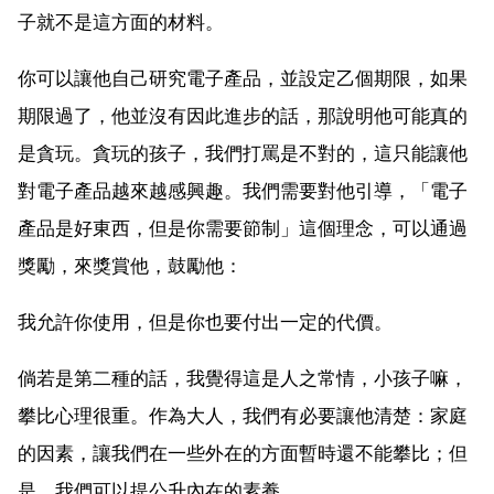
子就不是這方面的材料。
你可以讓他自己研究電子產品，並設定乙個期限，如果
期限過了，他並沒有因此進步的話，那說明他可能真的
是貪玩。貪玩的孩子，我們打罵是不對的，這只能讓他
對電子產品越來越感興趣。我們需要對他引導，「電子
產品是好東西，但是你需要節制」這個理念，可以通過
獎勵，來獎賞他，鼓勵他：
我允許你使用，但是你也要付出一定的代價。
倘若是第二種的話，我覺得這是人之常情，小孩子嘛，
攀比心理很重。作為大人，我們有必要讓他清楚：家庭
的因素，讓我們在一些外在的方面暫時還不能攀比；但
是，我們可以提公升內在的素養。