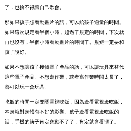
了，也捨不得讓自己歇會。
那如果孩子想看動畫片的話，可以給孩子適量的時間。
如果這次規定看半個小時，超過了規定的時間，下次就
再也沒有，半個小時看動畫片的時間了。規矩一定要和
孩子說好。
如果不想讓孩子接觸電子產品的話，可以讓玩具來替代
這些電子產品。不想寫作業，或者寫作業時間太長了，
都可以玩一會玩具。
吃飯的時間一定要關電視吃飯，因為邊看電視邊吃飯，
本身就對身體有不好的影響。孩子邊看電視邊吃飯的
話，手機的筷子肯定會動不了了，肯定就會看愣了。