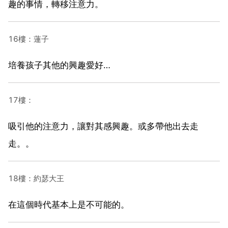
趣的事情，轉移注意力。
16樓：蓮子
培養孩子其他的興趣愛好…
17樓：
吸引他的注意力，讓對其感興趣。或多帶他出去走
走。。
18樓：約瑟大王
在這個時代基本上是不可能的。