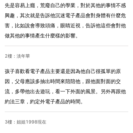
先是容易上癮，荒廢自己的學業，對於其他的事情不感
興趣，其次就是告訴他沉迷電子產品會對身體有什麼危
害，比如說會導致頭痛，眼睛近視，告訴他這些會對他
做其他的事情產生什麼樣的影響。
2樓：淡年華
孩子喜歡看電子產品主要還是因為他自己很孤單的原
因，父母應該多抽出時間來陪陪他，跟他面對面的交
流，多帶他出去遊玩，看一下外面的風景。另外再跟他
約法三章，約定外電子產品的時間。
3樓：姐姐1998現在