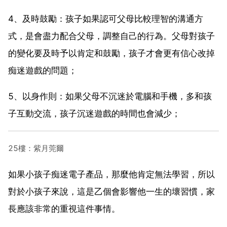
4、及時鼓勵：孩子如果認可父母比較理智的溝通方
式，是會盡力配合父母，調整自己的行為。父母對孩子
的變化要及時予以肯定和鼓勵，孩子才會更有信心改掉
痴迷遊戲的問題；
5、以身作則：如果父母不沉迷於電腦和手機，多和孩
子互動交流，孩子沉迷遊戲的時間也會減少；
25樓：紫月莞爾
如果小孩子痴迷電子產品，那麼他肯定無法學習，所以
對於小孩子來說，這是乙個會影響他一生的壞習慣，家
長應該非常的重視這件事情。