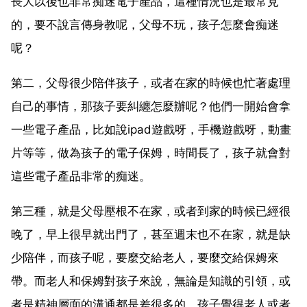
長大以後也非常痴迷電子產品，這種情況也是最常見
的，要不說言傳身教呢，父母不玩，孩子怎麼會痴迷
呢？
第二，父母很少陪伴孩子，或者在家的時候也忙著處理
自己的事情，那孩子要糾纏怎麼辦呢？他們一開始會拿
一些電子產品，比如說ipad遊戲呀，手機遊戲呀，動畫
片等等，做為孩子的電子保姆，時間長了，孩子就會對
這些電子產品非常的痴迷。
第三種，就是父母壓根不在家，或者到家的時候已經很
晚了，早上很早就出門了，甚至週末也不在家，就是缺
少陪伴，而孩子呢，要麼交給老人，要麼交給保姆來
帶。而老人和保姆對孩子來說，無論是知識的引領，或
者是精神層面的溝通都是差很多的，孩子覺得老人或者