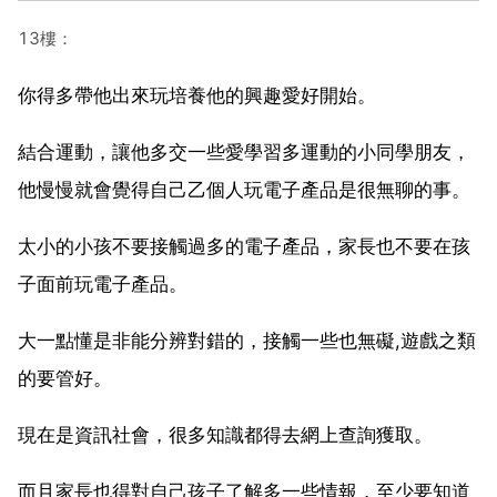
13樓：
你得多帶他出來玩培養他的興趣愛好開始。
結合運動，讓他多交一些愛學習多運動的小同學朋友，
他慢慢就會覺得自己乙個人玩電子產品是很無聊的事。
太小的小孩不要接觸過多的電子產品，家長也不要在孩
子面前玩電子產品。
大一點懂是非能分辨對錯的，接觸一些也無礙,遊戲之類
的要管好。
現在是資訊社會，很多知識都得去網上查詢獲取。
而且家長也得對自己孩子了解多一些情報，至少要知道