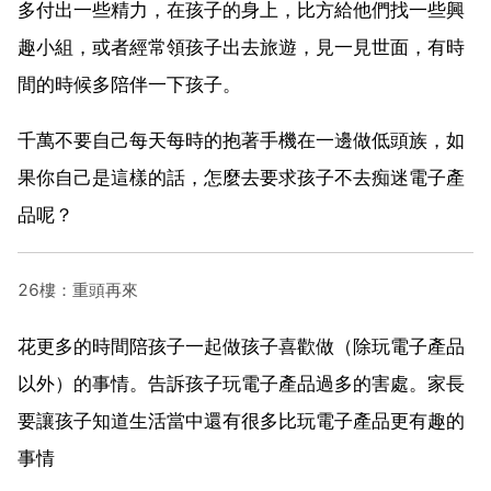
多付出一些精力，在孩子的身上，比方給他們找一些興
趣小組，或者經常領孩子出去旅遊，見一見世面，有時
間的時候多陪伴一下孩子。
千萬不要自己每天每時的抱著手機在一邊做低頭族，如
果你自己是這樣的話，怎麼去要求孩子不去痴迷電子產
品呢？
26樓：重頭再來
花更多的時間陪孩子一起做孩子喜歡做（除玩電子產品
以外）的事情。告訴孩子玩電子產品過多的害處。家長
要讓孩子知道生活當中還有很多比玩電子產品更有趣的
事情