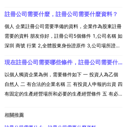
證 營業執照，組織機構 稅務登記證。一般來說要有以
註冊公司需要什麼，註冊公司需要什麼資料？
下的證件與資料 1 有從業的職業資格證書 2 有勞動保障
部門頒發的勞務中介許可證 3 有合符規定的...
個人 企業註冊公司需要準備的資料，企業作為股東註冊
需要的資料 朋友你好，註冊公司5個條件 1,公司名稱 如
深圳 商號 行業 2,全體股東身份證原件 3,公司場所證明
租賃合同原件兩份 4,擬定公司註冊資本及出資比例 5,經
現在註冊公司需要哪些條件，註冊公司需要什麼條件
營範圍另外做公司的法定檔案 法定代表人，董事，監
事，總經理任命書和章程 希望能...
以個人獨資企業為例，需要條件如下 一 投資人為乙個
自然人 二 有合法的企業名稱 三 有投資人申報的出資 四
有固定的生產經營場所和必要的生產經營條件 五 有必
要的從業人員。個人獨資企業不得從事法律 行政法規禁
止經營的業務 從事法律 行政法規規定須報經有關部門
相關推薦
審批的業務，應當在申請設立登記時提交有關部...