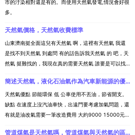
市的汙染相對還是有的。而使用天然氣發電,情況會好很
多。
天然氣價格，天然氣收費標準
山東濟南挺全面這兒有天然氣 啊，這裡有天然氣 我還
是找不到天然氣 到處問 有的話告訴我天然氣 的 吧，天
然氣 挺難找的，我現在真的需要天然氣 誰要是可以找
到天然氣 就告訴我天然氣 吧，謝謝告訴我天然氣 找到
簡述天然氣，液化石油氣作為汽車新能源的優缺點，並做一展望
天然氣 挺不容易的啊，這兒有天然氣 啊，這裡有天然
氣 我還是找不到天然氣 到處問 有的話告訴我...
天然氣優點 節能環保 低 公車使用不丟油，節省開支。
缺點 在速度上沒汽油車快，出遠門要考慮加氣問題，還
有就是油改氣需要一筆改造費用 大約9000 15000元，
汽包有點佔地方，新購就沒有問題了。液化氣 雖然都是
管道煤氣是天然氣嗎，管道煤氣與天然氣的區別