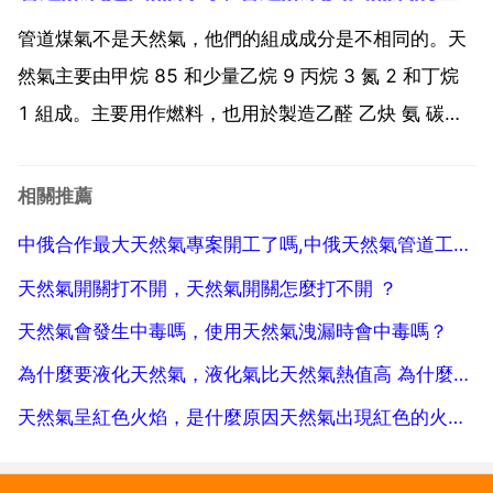
清潔能源，但優點沒有天然氣明顯還有異味，容易丟氣
可以倒到鋼瓶裡回家用 不推薦使用 天然氣...
管道煤氣不是天然氣，他們的組成成分是不相同的。天
然氣主要由甲烷 85 和少量乙烷 9 丙烷 3 氮 2 和丁烷
1 組成。主要用作燃料，也用於製造乙醛 乙炔 氨 碳黑
乙醇 甲醛 烴類燃料 氫化油 甲醇 硝酸 合成氣和氯乙烯
等化學物的原料。而煤氣是由水蒸氣通過熾熱的焦炭而
相關推薦
生成的氣體，主要成份是一氧化...
中俄合作最大天然氣專案開工了嗎,中俄天然氣管道工程什麼時候開工
天然氣開關打不開，天然氣開關怎麼打不開 ？
天然氣會發生中毒嗎，使用天然氣洩漏時會中毒嗎？
為什麼要液化天然氣，液化氣比天然氣熱值高 為什麼還要用天然氣
天然氣呈紅色火焰，是什麼原因天然氣出現紅色的火焰是什麼原因？