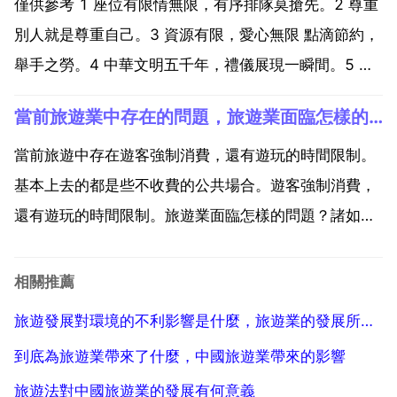
際郵輪產業具有兩個鮮明特點 一是能在一定程度上帶...
僅供參考 1 座位有限情無限，有序排隊莫搶先。2 尊重
別人就是尊重自己。3 資源有限，愛心無限 點滴節約，
舉手之勞。4 中華文明五千年，禮儀展現一瞬間。5 有
序排隊就是節約時間。6 遊山游水遊天下，愛國愛家愛
當前旅遊業中存在的問題，旅遊業面臨怎樣的問題？
自然。7 遊遍天下山川，只留腳印一串。8 悠悠森林
情，寸寸防火心。9 用文明書寫中國人的形象...
當前旅遊中存在遊客強制消費，還有遊玩的時間限制。
基本上去的都是些不收費的公共場合。遊客強制消費，
還有遊玩的時間限制。旅遊業面臨怎樣的問題？諸如生
態 破壞和環境汙染卻限制了旅遊業的進一步發展，因此
實現旅遊業的可持續發展已成為乙個不容忽視的問題。
相關推薦
1 旅遊城市生態環境惡化。旅遊業的興旺，使旅遊接待
旅遊發展對環境的不利影響是什麼，旅遊業的發展所帶來的影響？
地的流卻...
到底為旅遊業帶來了什麼，中國旅遊業帶來的影響
旅遊法對中國旅遊業的發展有何意義