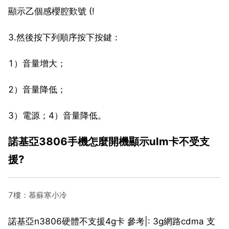
顯示乙個感櫻腔歎號 (!
3.然後按下列順序按下按鍵：
1）音量增大；
2）音量降低；
3）電源；4）音量降低。
諾基亞3806手機怎麼開機顯示ulm卡不受支
援?
7樓：慕蘇寒小冷
諾基亞n3806硬體不支援4g卡 參考|: 3g網路cdma 支