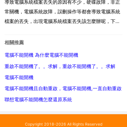
的風扇都在轉動，但是顯示器沒有顯示，那麼這個時候
導致電腦系統檔案丟失的原因有不少，硬碟故障，非正
故障範圍就...
常關機，電腦系統故障，誤刪操作等都會導致電腦系統
檔案的丟失，出現電腦系統檔案丟失該怎麼辦呢，下面
就告訴大家出現電腦檔案丟失問題的解決方法。電腦系
統檔案丟失怎麼辦。1 如果是突然斷電導致的檔案丟
相關推薦
失，可以重啟電腦嘗試解決問題。2 可以選擇開機進入
電腦不能開機 為什麼電腦不能開機
安全模式選...
重啟不能開機了。。求解，重啟不能開機了。。求解
電腦不能開機
電腦不能開機且自動重啟，電腦不能開機,一直自動重啟
聯想電腦不能開機怎麼還原系統
Copyright 2018-2026 All Rights Reserved