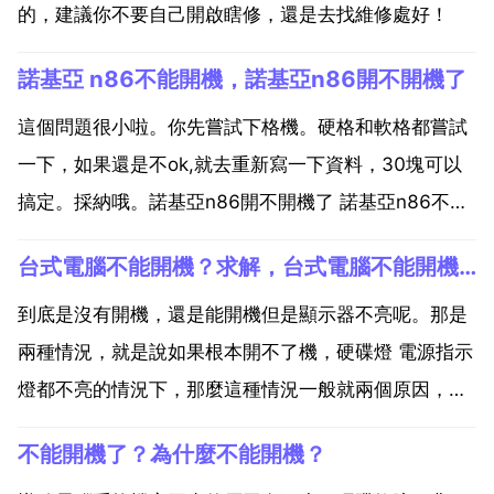
的，建議你不要自己開啟瞎修，還是去找維修處好！
諾基亞 n86不能開機，諾基亞n86開不開機了
這個問題很小啦。你先嘗試下格機。硬格和軟格都嘗試
一下，如果還是不ok,就去重新寫一下資料，30塊可以
搞定。採納哦。諾基亞n86開不開機了 諾基亞n86不能
開機有以下幾個原因 1 一是手機沒有電，可以試試先充
台式電腦不能開機？求解，台式電腦不能開機怎麼辦
電再開機 2 手機充電介面或者電池問題，可以檢查維修
3 系統問題，宕機，可以重新刷機試試 4...
到底是沒有開機，還是能開機但是顯示器不亮呢。那是
兩種情況，就是說如果根本開不了機，硬碟燈 電源指示
燈都不亮的情況下，那麼這種情況一般就兩個原因，乙
個是電源，另乙個就是主機板啦，當然電源線不能有問
不能開機了？為什麼不能開機？
題且和插線板接觸良好。如果可以開機，也就是說裡面