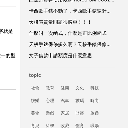
卡西歐手錶不動了，卡西歐手錶錶針不走了，但是還有點是怎麼回事。
天梭表質量問題很嚴重！！！
字就是
什麼叫一次函式，什麼是正比例函式
天梭手錶保修多久啊？天梭手錶保修幾年
唯一的型
文子借款申請額度是什麼意思
topic
社會
教育
健康
文化
科技
娛樂
心理
汽車
數碼
時尚
美食
遊戲
家居
財經
旅遊
育兒
科學
收藏
體育
職場