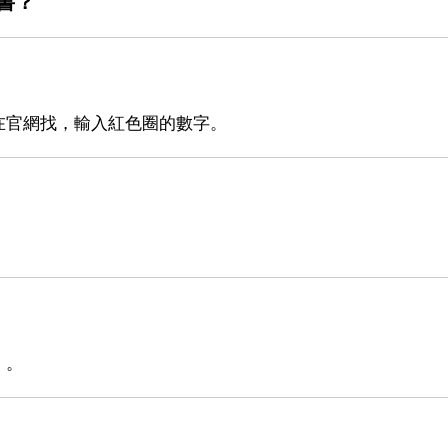
書？
在官網找，輸入紅色圈的數字。
。
。。