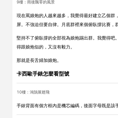
9樓：雨後飄零的風景
現在罵娘炮的人越來越多，我覺得最好建立乙個群，
屏。不強迫但要自律。月底群裡來個俯臥撐比賽，
堅持不了俯臥撐的全部視為娘炮踢出群。我覺得吧
得跟娘炮似的，又沒有毅力。
那就是長舌婦加娘炮。
卡西歐手錶怎麼看型號
10樓：鴻鵠展翅飛
手錶背面有個方框內是機芯編碼，後面字母既是該