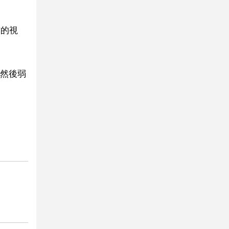
撐的視
然後弱