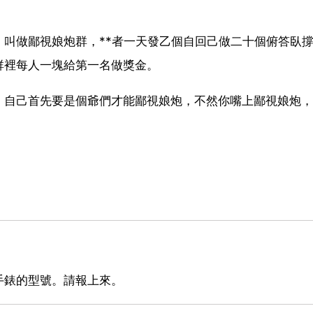
叫做鄙視娘炮群，**者一天發乙個自回己做二十個俯答臥
群裡每人一塊給第一名做獎金。
。自己首先要是個爺們才能鄙視娘炮，不然你嘴上鄙視娘炮，
手錶的型號。請報上來。