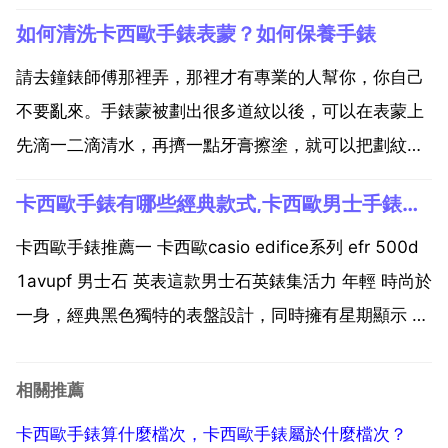
果是真的，一般還可以，casio的表我用過的2塊都還行
如何清洗卡西歐手錶表蒙？如何保養手錶
glanced in grandfather s direct 卡西歐手錶怎麼
樣？...
請去鐘錶師傅那裡弄，那裡才有專業的人幫你，你自己
不要亂來。手錶蒙被劃出很多道紋以後，可以在表蒙上
先滴一二滴清水，再擠一點牙膏擦塗，就可以把劃紋去
掉而使表蒙如新了。保養 1卡西歐手錶在保養時，要將
卡西歐手錶有哪些經典款式,卡西歐男士手錶有哪幾款最受歡迎的？
卡西歐手錶零件全部拆散，用汽油擦拭機芯，然後再經
專業裝置清洗手錶內其他器械，最後上油 拼裝。除了卡
卡西歐手錶推薦一 卡西歐casio edifice系列 efr 500d
西歐手錶...
1avupf 男士石 英表這款男士石英錶集活力 年輕 時尚於
一身，經典黑色獨特的表盤設計，同時擁有星期顯示 日
期顯示 計時碼表功能，時尚動感十足。擁有完美線條的
表殼精選不鏽鋼材質，高貴的銀色光潤邊緣舒適，獨特
相關推薦
的線條設計勾勒奢華...
卡西歐手錶算什麼檔次，卡西歐手錶屬於什麼檔次？