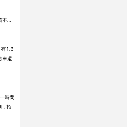
不...
有1.6
款車還
第一時間
糊，拍