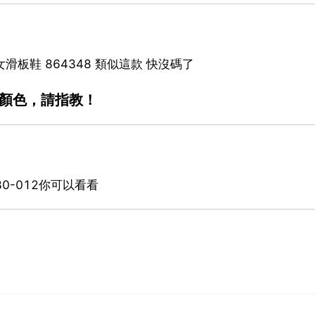
xt 男/女滑板鞋 864348 類似這款 快沒碼了
同顏色，請指教！
980-012你可以看看