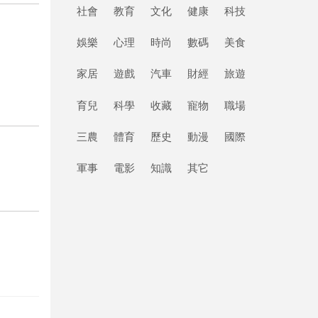
社會
教育
文化
健康
科技
娛樂
心理
時尚
數碼
美食
家居
遊戲
汽車
財經
旅遊
育兒
科學
收藏
寵物
職場
三農
體育
歷史
動漫
國際
軍事
電影
知識
其它