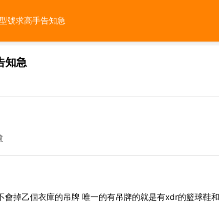
的型號求高手告知急
告知急
號
不會掉乙個衣庫的吊牌 唯一的有吊牌的就是有xdr的籃球鞋和