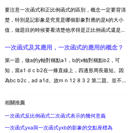
數，k ...
要注意一次函式和正比例函式的區別，概念一定要背清
楚，特別是記影象是究竟是哪個影象對應的是k的大小
值，做題目的時候要看清楚他求得是正比例函式還是一
次函式。學習的時候就要認真了，畢竟這玩意兒只有老
一次函式及其應用，一次函式的應用的概念？
師教給你，所以說師傅領進門，修行靠個人。如果需
要，我就是你的超人。多看一些典型例題 特別是複雜的
第一題，做a的y軸對稱點a1，b的x軸對稱點b2，可
題目 要從已...
知，當a1 d c b2在一條直線上，四邊形周長最短。因
為bc b2c，ad a1d。故m n 12 8 3 2 第二題。並不知
道該函式是遞增還是遞減，所以此函式有兩個，座標為
5，2 到 9,6 或者 5,6 到 9,2 得解析式為y x 3或者...
相關推薦
一次函式反比例函式二次函式表示的幾何意義
一次函式yxa與一次函式yxb的影象的交點座標為