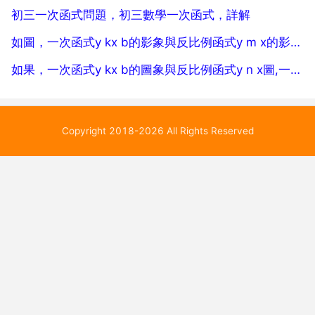
初三一次函式問題，初三數學一次函式，詳解
如圖，一次函式y kx b的影象與反比例函式y m x的影象相交於點A（ 3,1） 點B（2，n）兩點
如果，一次函式y kx b的圖象與反比例函式y n x圖,一次函式y kx b的影象與反比例函式y m
Copyright 2018-2026 All Rights Reserved