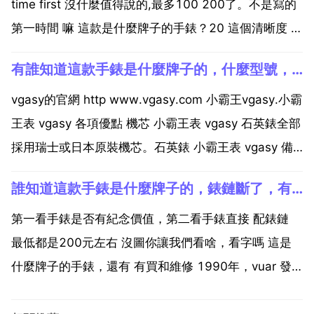
time first 沒什麼值得說的,最多100 200了。不是寫的
第一時間 嘛 這款是什麼牌子的手錶？20 這個清晰度 請
發原圖 天梭吧 具體看不清楚 這款手錶是什麼牌子的？
有誰知道這款手錶是什麼牌子的，什麼型號，多少錢。萬分感謝
這個 很模糊，拍攝的角度也很特別，更加增添了辨識的
難度。手錶的外觀...
vgasy的官網 http www.vgasy.com 小霸王vgasy.小霸
王表 vgasy 各項優點 機芯 小霸王表 vgasy 石英錶全部
採用瑞士或日本原裝機芯。石英錶 小霸王表 vgasy 備
有電池壽命顯示功能 e.o.l.當電池將近消耗完畢時，秒
誰知道這款手錶是什麼牌子的，錶鏈斷了，有沒有維修的價值
針便會每隔4秒才跳動一次，如有此情況出現，應...
第一看手錶是否有紀念價值，第二看手錶直接 配錶鏈
最低都是200元左右 沒圖你讓我們看啥，看字嗎 這是
什麼牌子的手錶，還有 有買和維修 1990年，vuar 發
表了手錶品牌vuar watch。首次亮相就向人們展示了一
種全新的設計理念。此後，每年內都不斷推出 設容計的