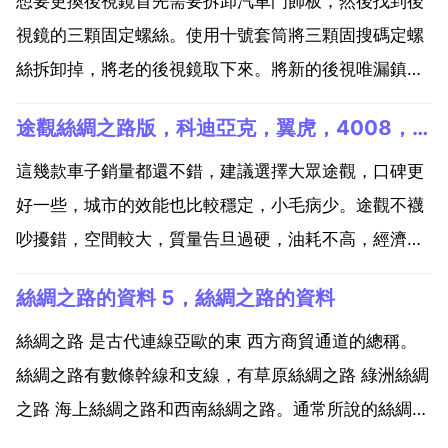
想要更換後視鏡首先需要拆卸汽車門飾板，然後找到後
視鏡的三顆固定螺絲。使用十號套筒將三顆固搜碼定螺
絲拆卸掉，將老的後視鏡取下來。將新的後視唯漏鎮鏡
安裝上指粗去就可以了。大眾途觀內後視鏡怎麼拆下來
途觀絲綢之路版，科迪亞克，翼虎，4008，怎麼選
拆下大眾途觀的內後視鏡可能需要專業的工具和技巧，
因此建議您前往專宴轎業的汽車維修店或大眾授權經銷
這幾款車子銷量都還不錯，建議選擇大眾途觀，口碑更
商進行操作...
好一些，城市的效能也比較穩定，小毛病少。途觀不襪
吵擾錯，空間較大，質量告旦過硬，油耗不高，經濟實
惠，做工非常好，動力充碰拿沛，變速箱的效能好，保
絲綢之路的資料 5，絲綢之路的資料
有量大，舒適性好。你好，這幾款車子相對比而言，建
議你選擇大眾途觀，效能方面是非常不錯的銷量方面也
絲綢之路 是古代連線亞歐的東 西方商貿通道的總稱。
還比較好。推...
絲綢之路有數條幹線和支線，有草原絲綢之路 綠洲絲綢
之路 海上絲綢之路和西南絲綢之路。通常所說的絲綢之
路，是指綠洲絲綢之路。位於絲綢之路要衝的西域，是