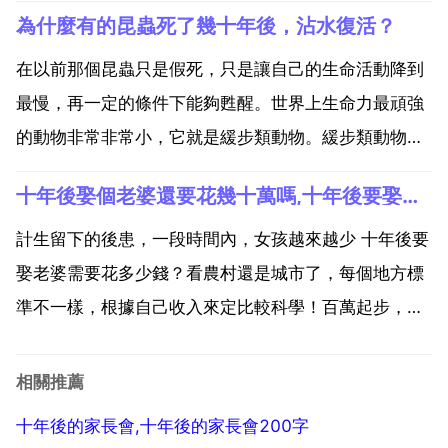
日破土開酒，宴請親友賓客，名為 女兒紅 也許是因為
為什麼有的昆蟲死了幾十年後，沾水復活？
故事太美，很多人爭先恐後將家中好酒埋進土裡，等著
將來收穫一罈瓊漿玉液。小時候在農村，好幾位鄰居都
在以前那個昆蟲只是假死，只是讓自己的生命活動降到
失望而終。...
最慢，再一定的條件下能夠甦醒。世界上生命力最頑強
的動物非常非常小，它就是緩步類動物。緩步類動物幾
乎分布在地球上的任何長有苔蘚的地方。在大洋底部，
十年後娶個老婆還要花幾十萬嗎,十年後要娶老婆需要花多少錢？？
喜馬拉雅之巔，蒸汽繚繞的溫泉，寒冷的北極荒地，乾
旱的沙漠和潮濕的雨林等都有它的行蹤 它甚至會出現在
計生留下的後患，一段時間內，女孩越來越少 十年後要
你家的後院...
娶老婆需要花多少錢？看農村還是城市了，每個地方標
準不一樣，根據自己收入來定比較科學！百萬起步，全
看你的能力了 娶乙個老婆又是買車買房還要花幾十萬彩
禮和喜酒值得嘛？乙個好老婆，是多少錢財都不能衡量
相關推薦
的 錢不能說明一切，但是，長期投資還是值得的。問一
十年後的家長會,十年後的家長會200字
下多少...