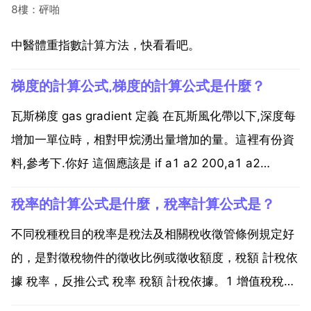
8樓：砰啪
中醫體重指數計算方法，快看看吧。
梯度的計算公式,梯度的計算公式是什麼？
瓦斯梯度 gas gradient 定義 在瓦斯風化帶以下,深度每
增加一單位時，相對甲烷湧出量增加的量。這裡有份資
料,參考下.你好 這個應該是 if a1 a2 200,a1 a2
0.53,if a1 a2 400,a1 a2 200 0.58 200 0.53,a1 a2
稅率的計算公式是什麼，稅率計算公式是？
400 0.83 20...
不同稅種稅目的稅率是稅法及相關稅收徵管條例規定好
的，是對徵稅物件的徵收比例或徵收額度，稅額 計稅依
據 稅率，反推公式 稅率 稅額 計稅依據。1 增值稅稅率
小規模3 一般納稅人17 計算方法 銷售收入 不含稅 x稅