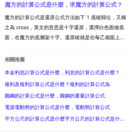
魔方的計算公式是什麼，求魔方的計算公式？
率2 營業稅稅率 無資質5 有資質3 計算方法 銷售收入
不含稅 x稅率3 附加稅 1...
魔方的計算公式是還原公式方法如下 1 底稜歸位，又稱
之為 cross，英文的意思是十字還原，選擇白色面做底
面，在魔方的底層架十字。還原稜就是在每乙個面上都
拼出個十字,拼十字時不是按面來的,而是按層來的。先
還第一層的,也就是在第一面上拼出個十字。2 底角歸
相關推薦
位，就是復原魔方第一層四個角塊。3 第二層稜塊...
本金利息計算公式是什麼，利息的計算公式是什麼？
複利及複利計算公式是什麼？複利的計算公式為
圓鋼的計算公式是什麼，圓鋼的重量計算公式
電源電動勢的計算公式是什麼，電動勢計算公式
平方公尺的計算公式是什麼平方公尺的計算公式是什麼。