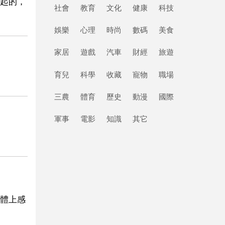
起的，
社會
教育
文化
健康
科技
娛樂
心理
時尚
數碼
美食
家居
遊戲
汽車
財經
旅遊
育兒
科學
收藏
寵物
職場
三農
體育
歷史
動漫
國際
軍事
電影
知識
其它
體上感