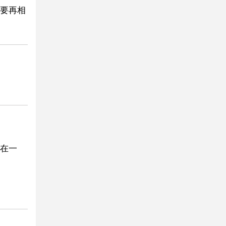
要再相
在一