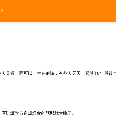
？
些人見過一面可以一生在追隨，有些人天天一起談10年最後
。
，否則讓對方造成誤會的話那就太晚了。