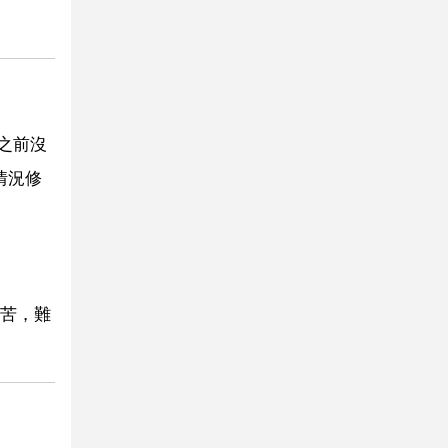
之前沒
情況修
苦，難