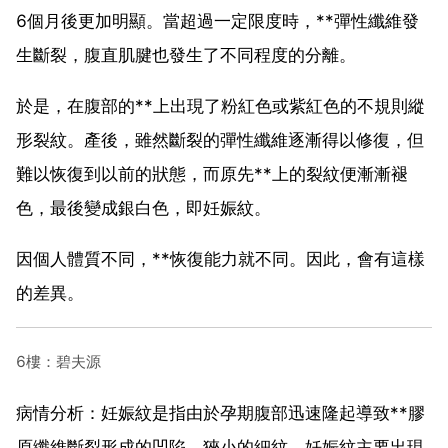
6個月後更加明顯。當超過一定限度時，**彈性纖維發
生斷裂，腹直肌腱也發生了不同程度的分離。
於是，在腹部的**上出現了粉紅色或紫紅色的不規則縱
形裂紋。產後，雖然斷裂的彈性纖維逐漸得以修復，但
難以恢復到以前的狀態，而原先**上的裂紋便漸漸褪
色，最後變成銀白色，即妊娠紋。
因個人體質不同，**恢復能力就不同。因此，會有這樣
的差異。
6樓：碧夫源
病情分析：妊娠紋是指由於孕期腹部迅速隆起導致**膠
原纖維斷裂形成的凹陷、狹小的細紋。妊娠紋主要出現