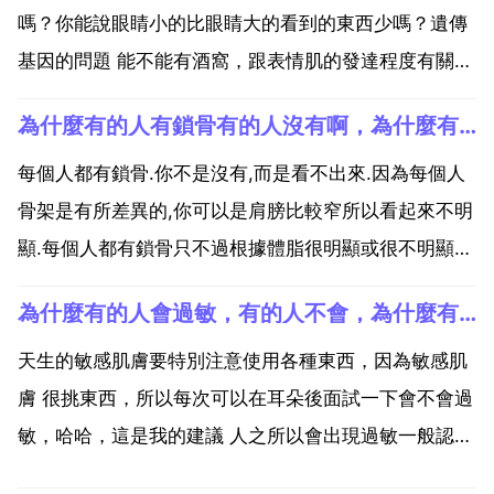
嗎？你能說眼睛小的比眼睛大的看到的東西少嗎？遺傳
基因的問題 能不能有酒窩，跟表情肌的發達程度有關。
笑肌不那麼豐滿，面部皮下脂肪不那麼多的人，一般微
為什麼有的人有鎖骨有的人沒有啊，為什麼有的人的鎖骨是一字型,而有的人的不是呢
笑時候不會出現小酒窩。為什麼有的人有乙個酒窩？有
的人有兩個？有酒窩是顯性遺傳。顯性遺傳是指一對基
每個人都有鎖骨.你不是沒有,而是看不出來.因為每個人
因中只要帶...
骨架是有所差異的,你可以是肩膀比較窄所以看起來不明
顯.每個人都有鎖骨只不過根據體脂很明顯或很不明顯
不可能沒有鎖骨，只是你的看不出來而已。沒鎖骨那是
為什麼有的人會過敏，有的人不會，為什麼有的人會對東西過敏,我對什麼東西都不過敏，我家裡人也幾乎都
畸形。為什麼有的人的鎖骨是一字型,而有的人的不是
呢?有的人鎖骨是一字醒沒有的人 不是就是因為肩是平
天生的敏感肌膚要特別注意使用各種東西，因為敏感肌
的...
膚 很挑東西，所以每次可以在耳朵後面試一下會不會過
敏，哈哈，這是我的建議 人之所以會出現過敏一般認為
是兩方面的因素，一方面是自身的一個遺傳的素質，這