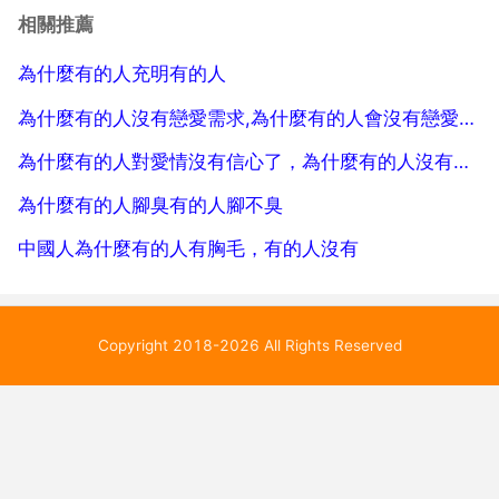
個遺傳的素質就是來自於父母的基因所導致的。我們大
相關推薦
家都知道就是孩子的父母雙方，如果有一方患有過敏性
為什麼有的人充明有的人
疾病的話...
為什麼有的人沒有戀愛需求,為什麼有的人會沒有戀愛需求
為什麼有的人對愛情沒有信心了，為什麼有的人沒有戀愛需求？
為什麼有的人腳臭有的人腳不臭
中國人為什麼有的人有胸毛，有的人沒有
Copyright 2018-2026 All Rights Reserved