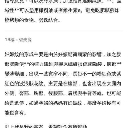
指導意見：可以洗冷水澡，加強體育運動鍛鍊。**。區
域性**可以塗用橄欖油或者維生素e。避免吃肥膩煎炸
燒烤類的食物。勞逸結合。
16樓：碧夫源
妊娠紋的形成主要是由於妊娠期荷爾蒙的影響，加之腹
部膨隆使**的彈力纖維與膠原纖維損傷或斷裂，腹部**
變薄變細，出現一些寬窄不同、長短不一的粉紅色或紫
紅色的波浪狀花紋。主要是在腹部，也會出現在大腿內
外側、臀部、胸部、後腰部、肩膀與手臂等處。也可能
給是遺傳，如過孕婦的媽媽有妊娠紋，那麼孕婦極有可
能也會有。
以上就是我的答案，希望對你有所幫助。