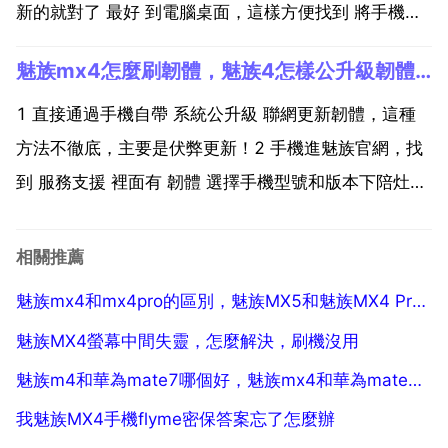
新的就對了 最好 到電腦桌面，這樣方便找到 將手機與
電腦通過資料線連線 連線成功後，手機下拉通知欄會出
魅族mx4怎麼刷韌體，魅族4怎樣公升級韌體？
現 已作為 裝置連線 提示，此時雙擊電腦 計算機 在 便
攜裝置 下方會出現 mx4 在電腦...
1 直接通過手機自帶 系統公升級 聯網更新韌體，這種
方法不徹底，主要是伏弊更新！2 手機進魅族官網，找
到 服務支援 裡面有 韌體 選擇手機型號和版本下陪灶載
相應版本的韌體到手機，完成後關機，開機時按住 開機
鍵 音量加鍵蘆廳扮 幾秒，出現系統韌體更新，點選就
相關推薦
行，自動更新的！選擇時會有2個選項，勾選雙清數...
魅族mx4和mx4pro的區別，魅族MX5和魅族MX4 Pro哪個好
魅族MX4螢幕中間失靈，怎麼解決，刷機沒用
魅族m4和華為mate7哪個好，魅族mx4和華為mate7哪個好
我魅族MX4手機flyme密保答案忘了怎麼辦