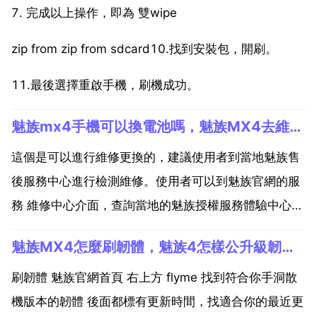
7. 完成以上操作，即為 雙wipe
zip from zip from sdcard10.找到安裝包，開刷。
11.最後選擇重啟手機，刷機成功。
魅族mx4手機可以換電池嗎，魅族MX4去維修點換電池需要清楚手機資料嗎？
這個是可以進行維修更換的，建議使用者到當地魅族售
後服務中心進行檢測維修。使用者可以到魅族官網的服
務 維修中心介面，查詢當地的魅族授權服務體驗中心，
有詳細的位址和 然後前去檢測維修即可，目前魅族授權
魅族MX4怎麼刷韌體，魅族4怎樣公升級韌體？
服務體驗中心都是支援兩小時快修的 魅族mx4手機可以
換電池，但是需要用到螺絲刀卸下後殼和電池擋板，因
刷韌體 魅族官網首頁 右上方 flyme 找到符合你手洞散
為魅...
機版本的韌體 後面都標有更新時間，找適合你的最近更