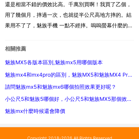
適。從手機拍照來看，mx5是2...
還是相當不錯的價效比高。千萬別買啊！我買了乙個，
用了幾個月，摔過一次，也就從半公尺高地方摔的。結
果用不了了，魅族手機 一點不經摔。嗚嗚螢幕什麼的一
點外傷沒有。功能強大！實惠！mx5的話目前是沒有什
麼入手價值的，如果一定要考慮魅族的話，可以等pro 6
相關推薦
plus降價再入手。魅族今日釋出新旗艦m x5 ...
魅族MX5各版本區別,魅族mx5用哪個版本
魅族mx4和mx4pro的區別，魅族MX5和魅族MX4 Pro哪個好
請問魅族mx5和魅族mx6哪個拍照效果更好呢？
小公尺5和魅族5哪個好，小公尺5和魅族MX5那個效能好呢
魅族mx什麼時候還會降價
Copyright 2018-2026 All Rights Reserved