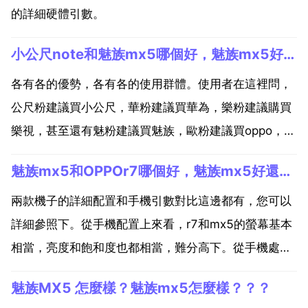
的詳細硬體引數。
小公尺note和魅族mx5哪個好，魅族mx5好還是小公尺note好？
各有各的優勢，各有各的使用群體。使用者在這裡問，
公尺粉建議買小公尺，華粉建議買華為，樂粉建議購買
樂視，甚至還有魅粉建議買魅族，歐粉建議買oppo，都
沒有什麼參考性。更可恨的是各自的粉絲還詆毀競爭品
魅族mx5和OPPOr7哪個好，魅族mx5好還是OPPOr7好呀？
牌，公尺粉說華為不好，華粉說小公尺不好等。魚龍混
雜，都不可信。用小公尺手機出問題的使用者現身說法
兩款機子的詳細配置和手機引數對比這邊都有，您可以
說小公尺...
詳細參照下。從手機配置上來看，r7和mx5的螢幕基本
相當，亮度和飽和度也都相當，難分高下。從手機處理
器效能來看，mx5的聯發科 helio x10 turbo整體效能
魅族MX5 怎麼樣？魅族mx5怎麼樣？？？
好於r7的聯發科 mt6752，玩遊戲的話考慮mx5更合