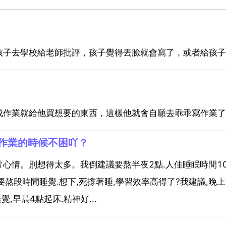
孩子去學校給老師批評，孩子覺得丟臉就會寫了，或者給孩子
成作業就給他買想要的東西，這樣他就會自願去乖乖寫作業了
作業的時候不困吖？
心情。別想得太多。我倒建議要熬半夜2點.人佳睡眠時間1
熬段時間睡覺.想下,死撐著睡,學習效率高得了?我建議,晚上
,早晨4點起床.精神好...