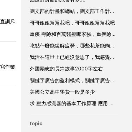
團支部的計畫和總結，團支部工作計畫總結
直訓斥
哥哥姐姐幫幫我吧，哥哥姐姐幫幫我吧
重疾 壽險和百萬醫療哪家強，重疾險和百萬醫療險哪個好？應該怎麼選？
吃點什麼能緩解疲勞，哪些花茶能夠緩解疲勞
我活在這世上已經沒意思了，我感覺我活在這個世上沒意思，孫華萍，我走了，祝你在這個世上過的幸福
寫作業
外國勵志的長篇故事2000字左右
關鍵字廣告的盈利模式，關鍵字廣告廣告
美國公立高中學費一般是多少
求 壓力感測器的基本工作原理 應用 和設計 方面的資料
topic