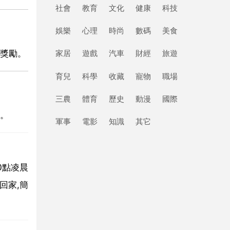
社會
教育
文化
健康
科技
娛樂
心理
時尚
數碼
美食
獎勵。
家居
遊戲
汽車
財經
旅遊
育兒
科學
收藏
寵物
職場
三農
體育
歷史
動漫
國際
。
軍事
電影
知識
其它
0點凌晨
回家,簡