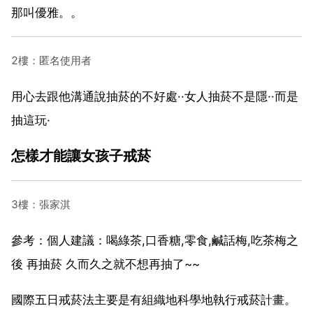
那叫優雅。。
2樓：匿名使用者
用心去跟他溝通說抽菸的不好處··女人抽菸不是隱··而是
抽這玩·
怎樣才能讓女孩子戒菸
3樓：張家淇
參考：個人建議：喝綠茶,口香糖,零食,鹹話梅,吃茶梅之
後 再抽菸 久而久之就不想再抽了~~
國際五日戒菸法主要是有組織地科學地執行戒菸計畫。