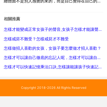
緻體面不是別人感覺的來的，而是自己覺得在自己的人
生中該做不該做的東西都有了，為人正派正直善良則
可。生活質量根據自己的生活收入水平來解決定。首先
相關推薦
看氣質，還要有志氣，不能隨波逐流的，要守婦道，身
怎樣才能變成正常女孩子的聲音,女孩子怎樣才能讓聲音變娃娃音
材要好，臉部無...
怎樣戒菸不難受？怎樣戒菸才不難受
怎樣做招人喜歡的女孩，女孩子要怎麼做才招人喜歡？
怎樣才可以讓自己徹底的忘記人呢，怎樣才可以讓自己徹底的忘記乙個人呢
怎樣才可以快速記憶乘法口訣,怎樣讓能讓孩子快速記住乘法口訣？
Copyright 2018-2026 All Rights Reserved