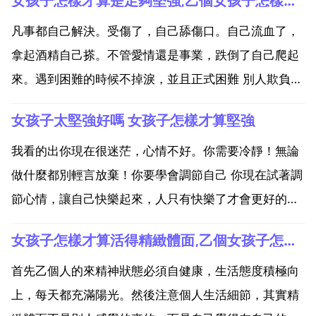
女孩子怎樣才算是足夠堅強,乙個女孩子怎樣才算是足夠堅強
凡事都自己解決。受傷了，自己舔傷口。自己流血了，
拿起酒精自己搽。不管愛情還是事業，跌倒了自己爬起
來。遇到困難的時候不掉淚，並且正式困難 別人欺負自
己的時候，不萎縮，是自己的錯勇敢承認 不畏將來，不
女孩子太堅強好嗎 女孩子怎樣才算堅強
念過往，不忘初心。能忍受的時候決不在別人面前流淚
女漢子女孩子應該怎樣活才算 堅強20個方式 你現在還
我看的出你現在很迷茫，心情不好。你需要冷靜！無論
是...
做什麼都別輕言放棄！你要學會調節自己 你現在試著調
節心情，讓自己快樂起來，人只有快樂了才會更好的解
決問題。要調節心情可以做做自己喜歡做的事情，聽聽
女孩子怎樣才算活得精緻體面,乙個女孩子怎樣才算活得精緻體面
喜歡的 看看電影，偶像劇，不想聽歌或者看電影的話還
可以出去散散步和朋友約好一起出去玩玩。在無聊的時
首先乙個人的來精神狀態必須自健康，生活態度積極向
候還喜歡...
上，每天都充滿陽光。然後注意個人生活細節，其實精