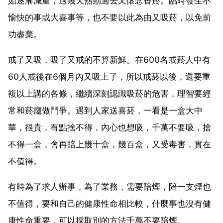
如逐漸減量，過幾天熱勁過去又懷念香菸。臨時發生不
愉快的事或大喜事等，也不要以此為由又吸菸，以免前
功盡棄。
戒了又吸，吸了又戒的不算新鮮。在600名戒菸人中有
60人戒後在6個月內又吸上了，所以戒菸以後，還要重
複以上講的各條，繼續深刻認識吸菸的危害，理智要經
常和菸癮做鬥爭。遇到人家送喜菸，一看是一盒大中
華，很貴，有點捨不得，內心也想吸，千萬不要吸，捨
不得一盒，會再賠上幾十盒，幾百盒，又受毒害，實在
不值得。
有時為了求人辦事，為了業務，需要陪煙，陪一支煙也
不值得，要和自己的健康性命相比較，什麼事也沒有健
康性命重要，可以採取別的方法千萬不要陪煙。