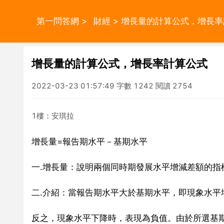
第一問答網
>
財經
> 增長量的計算公式，增長
增長量的計算公式，增長率計算公式
2022-03-23 01:57:49 字數 1242 閱讀 2754
1樓：安琪拉
增長量=報告期水平－基期水平
一.增長量：說明兩個同時期發展水平增減差額的
二.介紹：當報告期水平大於基期水平，即現象水平
反之，現象水平下降時，表現為負值。由於所選基