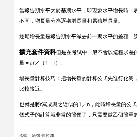
當報告期水平大於基期水平，即現象水平增長時，
不同，增長量分為逐期增長量和累積增長量。
逐期增長量是報告期水平減去前一期水平的差額，
擴充套件資料
但是在考試中一般不會以這種求差
量＝ar／（1＋r）。
增長量計算技巧：把增長量的計算公式先進行化簡，
比較接近。
也就是將r寫成與之近似的1／n，此時增長量的公
個式子的計算就非常的簡便了，只需要做乙個簡單
3樓：哈幾卡拉嘸