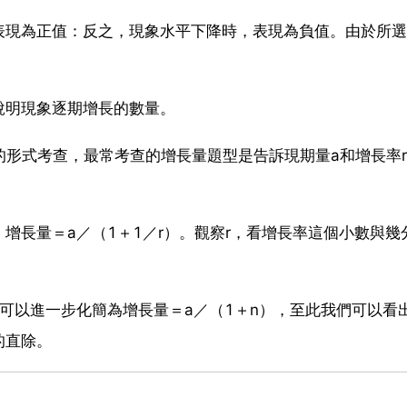
表現為正值：反之，現象水平下降時，表現為負值。由於所選
說明現象逐期增長的數量。
的形式考查，最常考查的增長量題型是告訴現期量a和增長率
增長量＝a／（1＋1／r）。觀察r，看增長率這個小數與幾
式可以進一步化簡為增長量＝a／（1＋n），至此我們可以看
的直除。