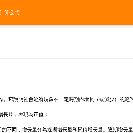
率計算公式
指標。它說明社會經濟現象在一定時期內增長（或減少）的絕
增長時，表現為正值：
期的不同，增長量分為逐期增長量和累積增長量。逐期增長量