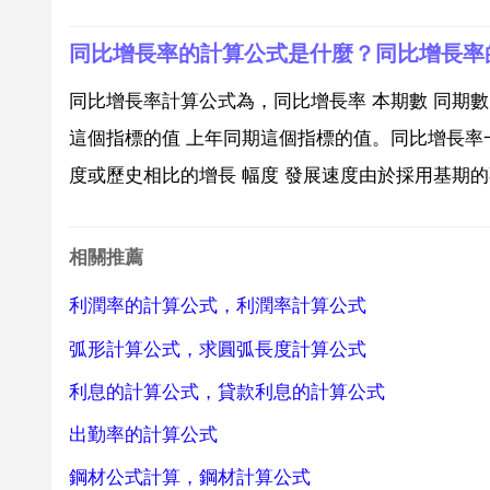
同比增長率的計算公式是什麼？同比增長率
同比增長率計算公式為，同比增長率 本期數 同期數 
這個指標的值 上年同期這個指標的值。同比增長率
度或歷史相比的增長 幅度 發展速度由於採用基期的不
相關推薦
利潤率的計算公式，利潤率計算公式
弧形計算公式，求圓弧長度計算公式
利息的計算公式，貸款利息的計算公式
出勤率的計算公式
鋼材公式計算，鋼材計算公式