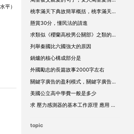
水平）
桃李滿天下典故簡單概括，桃李滿天下這個典故是怎樣來的用簡潔的語言概括？
懸賞30分，懂民法的請進
求類似《櫻蘭高校男公關部》之類的少女情懷動漫
列舉秦國比六國強大的原因
鍋爐的核心構成部分是
外國勵志的長篇故事2000字左右
關鍵字廣告的盈利模式，關鍵字廣告廣告
美國公立高中學費一般是多少
求 壓力感測器的基本工作原理 應用 和設計 方面的資料
topic