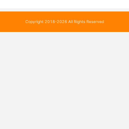
Copyright 2018-2026 All Rights Reserved