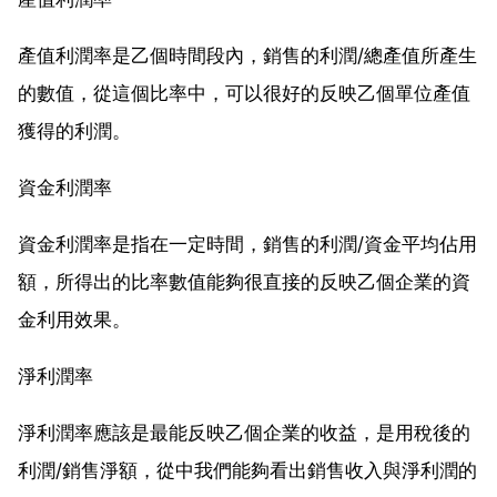
產值利潤率是乙個時間段內，銷售的利潤/總產值所產生
的數值，從這個比率中，可以很好的反映乙個單位產值
獲得的利潤。
資金利潤率
資金利潤率是指在一定時間，銷售的利潤/資金平均佔用
額，所得出的比率數值能夠很直接的反映乙個企業的資
金利用效果。
淨利潤率
淨利潤率應該是最能反映乙個企業的收益，是用稅後的
利潤/銷售淨額，從中我們能夠看出銷售收入與淨利潤的