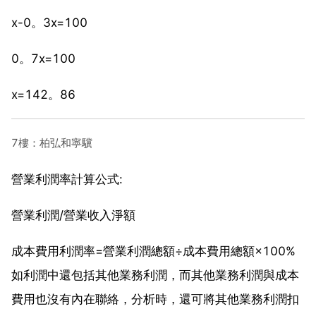
x-0。3x=100
0。7x=100
x=142。86
7樓：柏弘和寧驥
營業利潤率計算公式:
營業利潤/營業收入淨額
成本費用利潤率=營業利潤總額÷成本費用總額×100%
如利潤中還包括其他業務利潤，而其他業務利潤與成本
費用也沒有內在聯絡，分析時，還可將其他業務利潤扣