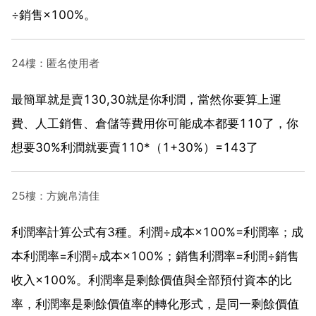
÷銷售×100%。
24樓：匿名使用者
最簡單就是賣130,30就是你利潤，當然你要算上運
費、人工銷售、倉儲等費用你可能成本都要110了，你
想要30%利潤就要賣110*（1+30%）=143了
25樓：方婉帛清佳
利潤率計算公式有3種。利潤÷成本×100%=利潤率；成
本利潤率=利潤÷成本×100%；銷售利潤率=利潤÷銷售
收入×100%。利潤率是剩餘價值與全部預付資本的比
率，利潤率是剩餘價值率的轉化形式，是同一剩餘價值