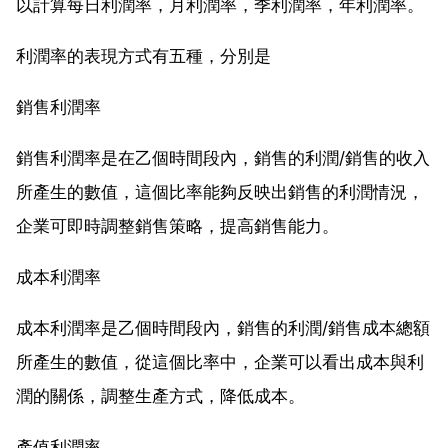
以計算每日利潤率，月利潤率，季利潤率，年利潤率。
利潤率的表現方式有五種，分別是
銷售利潤率
銷售利潤率是在乙個時間段內，銷售的利潤/銷售的收入
所產生的數值，這個比率能夠反映出銷售的利潤情況，
企業可即時調整銷售策略，提高銷售能力。
成本利潤率
成本利潤率是乙個時間段內，銷售的利潤/銷售成本總額
所產生的數值，從這個比率中，企業可以看出成本與利
潤的關係，調整生產方式，降低成本。
產值利潤率