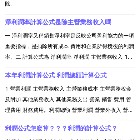
除。
淨利潤率計算公式是除主營業務收入嗎
一 淨利潤率又稱銷售淨利率是反映公司盈利能力的一項
重要指標，是扣除所有成本 費用和企業所得稅後的利潤
率。二 計算公式為 淨利潤率 淨利潤 主營業務收入 100
淨利潤 利潤總額 1 所得稅率 利潤總額 營業利潤 營業外
本年利潤計算公式 利潤總額計算公式
收入 營業外支出營業利潤 營業收入 營業成本 營業稅金
及附加 期間費用 資產減值損...
1 營業利潤 主營業務收入 主營業務成本 主營業務稅金
及附加 其他業務收入 其他業務支出 營業 銷售 費用 管
理費用 財務費用。利潤總額 營業利潤 營業外收入 營業
外支出。利潤是指企業在一定期間的經營成果。利潤包
利潤公式怎麼算？？？利潤的計算公式？
括收入減去費用後的淨額，直接計入當期利潤的利得和