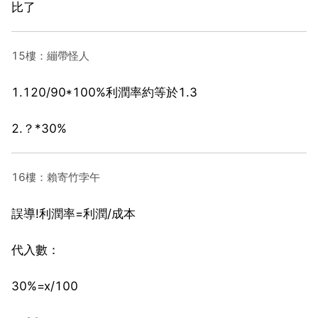
比了
15樓：繃帶怪人
1.120/90*100%利潤率約等於1.3
2.？*30%
16樓：賴寄竹孛午
誤導!利潤率=利潤/成本
代入數：
30%=x/100