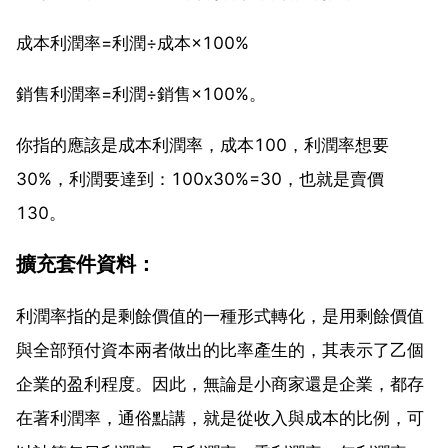
成本利潤率=利潤÷成本×100%
銷售利潤率=利潤÷銷售×100%。
你指的應該是成本利潤率，成本100，利潤率想要
30%，利潤要達到：100x30%=30，也就是賣價
130。
擴充套件資料：
利潤率指的是剩餘價值的一種形式轉化，是用剩餘價值
與全部預付資本兩者做出的比率產生的，其表示了乙個
企業的盈利程度。因此，無論是小商家還是企業，都存
在著利潤率，通俗點講，就是從收入與成本的比例，可