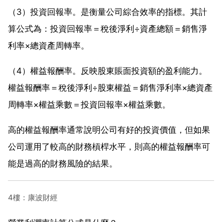
（3）投資回報率。是衡量公司綜合效率的指標。其計
算公式為：投資回報率＝稅後淨利÷資產總額＝銷售淨
利率×總資產周轉率。
（4）權益報酬率。反映股東賬面投資額的盈利能力。
權益報酬率＝稅後淨利÷股東權益＝銷售淨利率×總資產
周轉率×權益乘數＝投資回報率×權益乘數。
高的權益報酬率通常說明公司有好的投資價值，但如果
公司運用了較高的財務槓桿水平，則高的權益報酬率可
能是過高的財務風險的結果。
4樓：康波財經