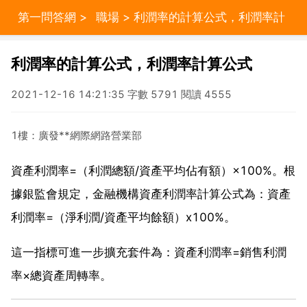
第一問答網
>
職場
> 利潤率的計算公式，利潤率計
算公式
利潤率的計算公式，利潤率計算公式
2021-12-16 14:21:35 字數 5791 閱讀 4555
1樓：廣發**網際網路營業部
資產利潤率=（利潤總額/資產平均佔有額）×100%。根
據銀監會規定，金融機構資產利潤率計算公式為：資產
利潤率=（淨利潤/資產平均餘額）x100%。
這一指標可進一步擴充套件為：資產利潤率=銷售利潤
率×總資產周轉率。